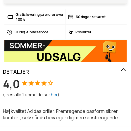
Gratis levering på ordrer over
60 dages returret
400 kr
kr
Hurtig kundeservice
Prisløfte!
DETALJER
4,0
(
Læs alle
1
anmeldelser
her
)
Høj kvalitet Adidas briller. Fremragende pasform sikrer
komfort, selv når du bevæger dig mere anstrengende.