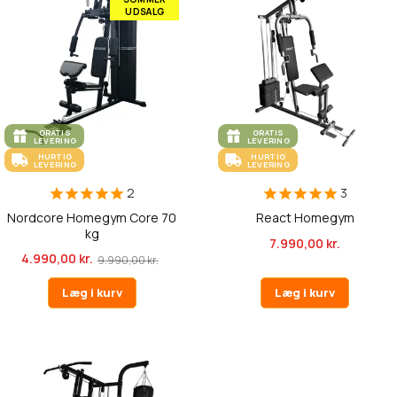
UDSALG
GRATIS
GRATIS
LEVERING
LEVERING
HURTIG
HURTIG
LEVERING
LEVERING
2
3
Nordcore Homegym Core 70
React Homegym
kg
7.990,00 kr.
4.990,00 kr.
9.990,00 kr.
Læg i kurv
Læg i kurv