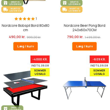
GRATIS
GRATIS
LEVERING
LEVERING
HURTIG
HURTIG
LEVERING
LEVERING
1
Nordcore Bobspil Bord 80x80
Nordcore Beer Pong Bord
cm
240x60x70CM
490,00 kr.
790,00 kr.
999,00 kr.
1.499,00 kr.
Læg i kurv
Læg i kurv
-4000 KR.
-609 KR.
INDTIL 09.08
INDTIL 09.08
SOMMER
SOMMER
UDSALG
UDSALG
GRATIS
LEVERING