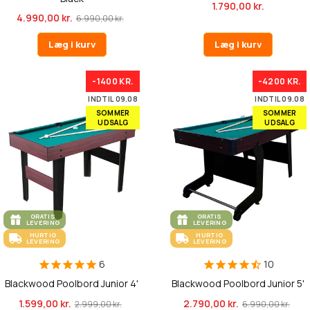
1.790,00 kr.
4.990,00 kr.
6.990,00 kr.
Læg i kurv
Læg i kurv
-1400 KR.
-4200 KR.
INDTIL 09.08
INDTIL 09.08
SOMMER
SOMMER
UDSALG
UDSALG
GRATIS
GRATIS
LEVERING
LEVERING
HURTIG
HURTIG
LEVERING
LEVERING
6
10
Blackwood Poolbord Junior 4'
Blackwood Poolbord Junior 5'
1.599,00 kr.
2.790,00 kr.
2.999,00 kr.
6.990,00 kr.