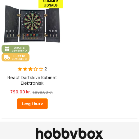
SOMMER
UDSALG
GRATIS
LEVERING
HURTIG
LEVERING
2
React Dartskive Kabinet
Elektronisk
790,00 kr.
1.999,00 kr.
Læg i kurv