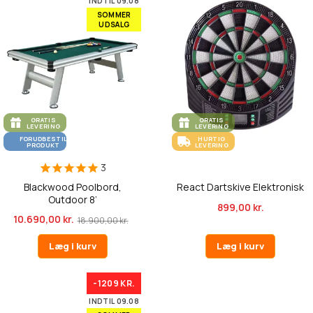
INDTIL 09.08
SOMMER
UDSALG
GRATIS
GRATIS
LEVERING
LEVERING
FORUDBESTIL
HURTIG
PRODUKT
LEVERING
3
Blackwood Poolbord,
React Dartskive Elektronisk
Outdoor 8’
899,00 kr.
10.690,00 kr.
18.900,00 kr.
Læg i kurv
Læg i kurv
-1209 KR.
INDTIL 09.08