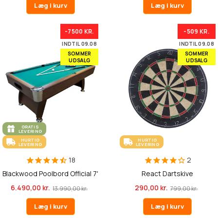
Læg i kurv
Læg i kurv
-7500 KR.
-509 KR.
INDTIL 09.08
INDTIL 09.08
SOMMER
SOMMER
UDSALG
UDSALG
GRATIS
LEVERING
HURTIG
HURTIG
LEVERING
LEVERING
18
2
Blackwood Poolbord Official 7'
React Dartskive
6.490,00 kr.
290,00 kr.
13.990,00 kr.
799,00 kr.
Læg i kurv
Læg i kurv