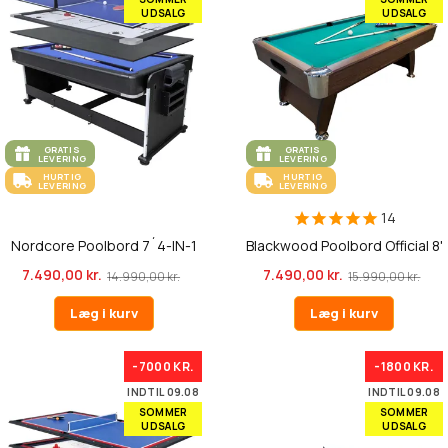
UDSALG
UDSALG
GRATIS
GRATIS
LEVERING
LEVERING
HURTIG
HURTIG
LEVERING
LEVERING
14
Nordcore Poolbord 7´4-IN-1
Blackwood Poolbord Official 8'
7.490,00 kr.
7.490,00 kr.
14.990,00 kr.
15.990,00 kr.
Læg i kurv
Læg i kurv
-7000 KR.
-1800 KR.
INDTIL 09.08
INDTIL 09.08
SOMMER
SOMMER
UDSALG
UDSALG