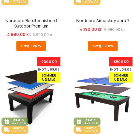
LEVERING
LEVERING
Nordcore Bordtennisbord
Nordcore Airhockey bord 7
Outdoor Premium
4.190,00 kr.
9.990,00 kr.
3.990,00 kr.
8.990,00 kr.
Læg i kurv
Læg i kurv
-7000 KR.
-6500 KR.
INDTIL 09.08
INDTIL 09.08
SOMMER
SOMMER
UDSALG
UDSALG
GRATIS
GRATIS
LEVERING
LEVERING
HURTIG
HURTIG
LEVERING
LEVERING