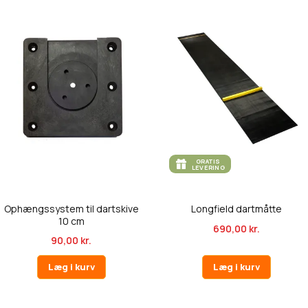
GRATIS
LEVERING
Ophængssystem til dartskive
Longfield dartmåtte
10 cm
690,00 kr.
90,00 kr.
Læg i kurv
Læg i kurv