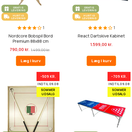
GRATIS
GRATIS
LEVERING
LEVERING
HURTIG
HURTIG
LEVERING
LEVERING
1
1
Nordcore Bobspil Bord
React Dartskive Kabinet
Premium 88x88 cm
1.599,00 kr.
790,00 kr.
1.499,00 kr.
Læg i kurv
Læg i kurv
-509 KR.
-709 KR.
INDTIL 09.08
INDTIL 09.08
SOMMER
SOMMER
UDSALG
UDSALG