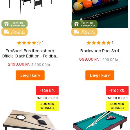
GRATIS
GRATIS
LEVERING
LEVERING
HURTIG
HURTIG
LEVERING
LEVERING
1
1
ProSport Bordtennisbord
Blackwood Pool Sæt
Official Black Edition - Foldba...
699,00 kr.
1.299,00 kr.
2.190,00 kr.
3.990,00 kr.
Læg i kurv
Læg i kurv
-509 KR.
-1100 KR.
INDTIL 09.08
INDTIL 09.08
SOMMER
SOMMER
UDSALG
UDSALG