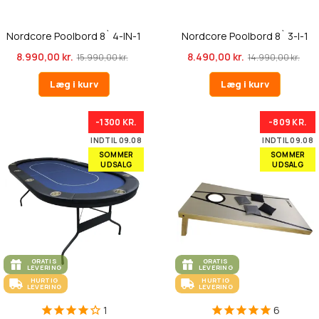
Nordcore Poolbord 8` 4-IN-1
Nordcore Poolbord 8` 3-I-1
8.990,00 kr.
8.490,00 kr.
15.990,00 kr.
14.990,00 kr.
Læg i kurv
Læg i kurv
-1300 KR.
-809 KR.
INDTIL 09.08
INDTIL 09.08
SOMMER
SOMMER
UDSALG
UDSALG
GRATIS
GRATIS
LEVERING
LEVERING
HURTIG
HURTIG
LEVERING
LEVERING
1
6