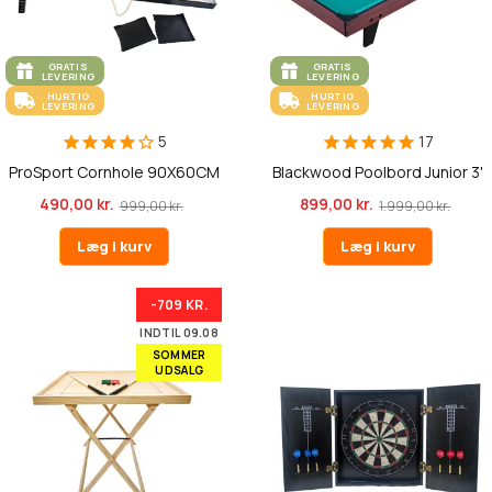
GRATIS
GRATIS
LEVERING
LEVERING
HURTIG
HURTIG
LEVERING
LEVERING
5
17
ProSport Cornhole 90X60CM
Blackwood Poolbord Junior 3'
490,00 kr.
899,00 kr.
999,00 kr.
1.999,00 kr.
Læg i kurv
Læg i kurv
-709 KR.
INDTIL 09.08
SOMMER
UDSALG