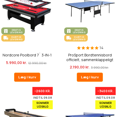
GRATIS
GRATIS
LEVERING
LEVERING
HURTIG
HURTIG
LEVERING
LEVERING
14
Nordcore Poolbord 7` 3-IN-1
ProSport Bordtennisbord
officielt, sammenklappeligt
5.990,00 kr.
12.990,00 kr.
2.190,00 kr.
3.990,00 kr.
Læg i kurv
Læg i kurv
-2600 KR.
-3400 KR.
INDTIL 09.08
INDTIL 09.08
SOMMER
SOMMER
UDSALG
UDSALG