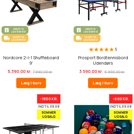
GRATIS
GRATIS
LEVERING
LEVERING
HURTIG
HURTIG
LEVERING
LEVERING
5
Nordcore 2-I-1 Shuffleboard
Prosport Bordtennisbord
9'
Udendørs
5.390,00 kr.
3.590,00 kr.
7.990,00 kr.
6.990,00 kr.
Læg i kurv
Læg i kurv
-1800 KR.
-600 KR.
INDTIL 09.08
INDTIL 09.08
SOMMER
SOMMER
UDSALG
UDSALG