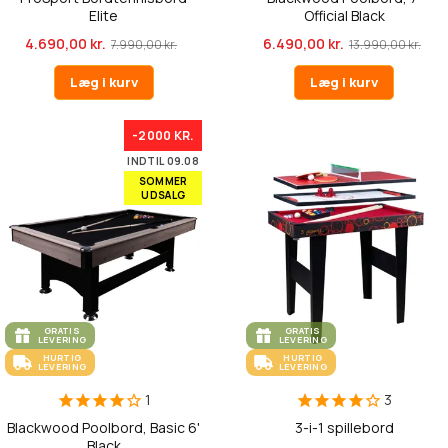
Elite
Official Black
4.690,00 kr.
6.490,00 kr.
7.990,00 kr.
13.990,00 kr.
Læg i kurv
Læg i kurv
-2000 KR.
INDTIL 09.08
SOMMER
UDSALG
GRATIS
GRATIS
LEVERING
LEVERING
HURTIG
HURTIG
LEVERING
LEVERING
1
3
Blackwood Poolbord, Basic 6'
3-i-1 spillebord
Black