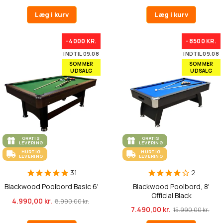
Læg i kurv
Læg i kurv
-4000 KR.
-8500 KR.
INDTIL 09.08
INDTIL 09.08
SOMMER
SOMMER
UDSALG
UDSALG
GRATIS
GRATIS
LEVERING
LEVERING
HURTIG
HURTIG
LEVERING
LEVERING
31
2
Blackwood Poolbord Basic 6'
Blackwood Poolbord, 8'
Official Black
4.990,00 kr.
8.990,00 kr.
7.490,00 kr.
15.990,00 kr.