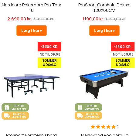
Nordcore Pokerbord Pro Tour
ProSport Cornhole Deluxe
10
120X60CM
2.690,00 kr.
1.190,00 kr.
3.990,00 kr.
1.999,00 kr.
Læg i kurv
Læg i kurv
-3300 KR.
-7500 KR.
INDTIL 09.08
INDTIL 09.08
SOMMER
SOMMER
UDSALG
UDSALG
GRATIS
GRATIS
LEVERING
LEVERING
HURTIG
HURTIG
LEVERING
LEVERING
1
ProSport Bordtennisbord
Blackwood Poolbord, 7'