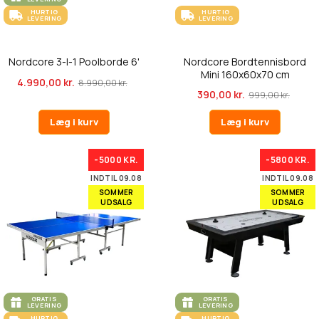
HURTIG
HURTIG
LEVERING
LEVERING
Nordcore 3-I-1 Poolborde 6'
Nordcore Bordtennisbord
Mini 160x60x70 cm
4.990,00 kr.
8.990,00 kr.
390,00 kr.
999,00 kr.
Læg i kurv
Læg i kurv
-5000 KR.
-5800 KR.
INDTIL 09.08
INDTIL 09.08
SOMMER
SOMMER
UDSALG
UDSALG
GRATIS
GRATIS
LEVERING
LEVERING
HURTIG
HURTIG