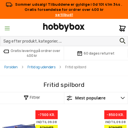
Sommer udsalg! Tilbuddene er gyldige i
0d 10t 41m 33s
.
Gratis forsendelse for ordrer over 400 kr
se tilbud!
M
Gratis levering på ordrer over
60 dages returret
400 kr
Forsiden
Fritid og udendørs
Fritid spilbord
Fritid spilbord
Filtrer
-7500 KR.
-8500 KR.
INDTIL 09.08
INDTIL 09.08
SOMMER
SOMMER