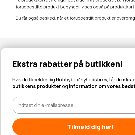
forudbestilte produkt begynder, vises også på produktkort
Du får også besked, når et forudbestilt produkt er overdrag
Nyhedsbrev
Ekstra rabatter på butikken!
Abonner for at modtage tilbud og information om nye produk
Hvis du tilmelder dig Hobbybox' nyhedsbrev, får du
ek
butikkens produkter
og
information om vores bed
Læs mere
Tilmeld dig her!