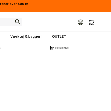
ordrer over 400 kr
Min indk
Værktøj & byggeri
OUTLET
kr
e
Prisløfte!