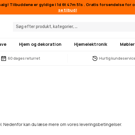
lg! Tilbuddene er gyldige i
1d 6t 47m 50s
. Gratis forsendelse for 
se tilbud!
ave
Hjem og dekoration
Hjemelektronik
Møbler
60 dages returret
Hurtig kundeservic
del. Nedenfor kan du læse mere om vores leveringsbetingelser.