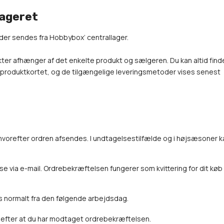
lageret
er sendes fra Hobbybox’ centrallager.
ter afhænger af det enkelte produkt og sælgeren. Du kan altid find
 produktkortet, og de tilgængelige leveringsmetoder vises senest
hvorefter ordren afsendes. I undtagelsestilfælde og i højsæsoner k
se via e-mail. Ordrebekræftelsen fungerer som kvittering for dit køb
s normalt fra den følgende arbejdsdag.
, efter at du har modtaget ordrebekræftelsen.