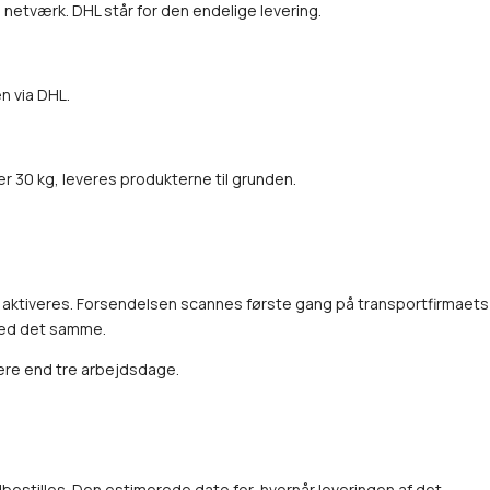
’ netværk. DHL står for den endelige levering.
n via DHL.
r 30 kg, leveres produkterne til grunden.
 aktiveres. Forsendelsen scannes første gang på transportfirmaets
 med det samme.
mere end tre arbejdsdage.
dbestilles. Den estimerede dato for, hvornår leveringen af det