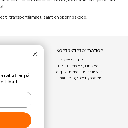
et.
et til transportfirmaet, samt en sporingskode.
Kontaktinformation
Elimäenkatu 15,
ter!
00510 Helsinki, Finland
org. Nummer: 0993163-7
stra rabatter på
Email: info@hobbybox.dk
OK
ste tilbud.