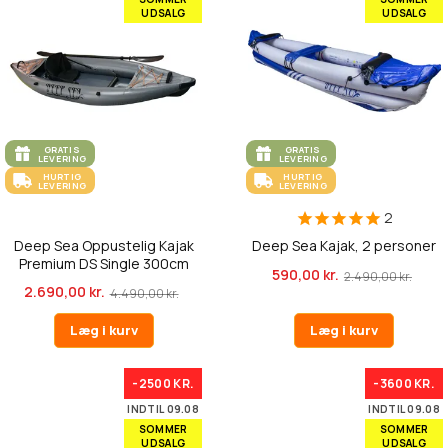
UDSALG
UDSALG
GRATIS
GRATIS
LEVERING
LEVERING
HURTIG
HURTIG
LEVERING
LEVERING
2
Deep Sea Oppustelig Kajak
Deep Sea Kajak, 2 personer
Premium DS Single 300cm
590,00 kr.
2.490,00 kr.
2.690,00 kr.
4.490,00 kr.
Læg i kurv
Læg i kurv
-2500 KR.
-3600 KR.
INDTIL 09.08
INDTIL 09.08
SOMMER
SOMMER
UDSALG
UDSALG