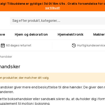
lg! Tilbuddene er gyldige i
3d 0t 16m 49s
. Gratis forsendelse for 
se tilbud!
ave
Hjem og dekoration
Hjemelektronik
Møbler
60 dages returret
Hurtig kundeservic
handsker
handsker
en produkter, der matcher dit valg.
dsker giver mere end beskyttelse til dine hænder. De giver den r
anderen.
rette boksehandsker eller sandsæk sikrer du, at du holder dig i f
upplement til motion i boksning.