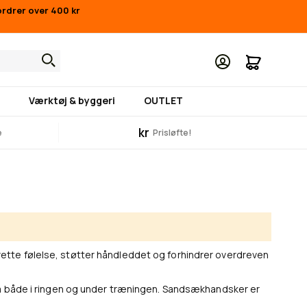
ordrer over 400 kr
Min indk
Værktøj & byggeri
OUTLET
kr
e
Prisløfte!
ette følelse, støtter håndleddet og forhindrer overdreven
orm både i ringen og under træningen. Sandsækhandsker er