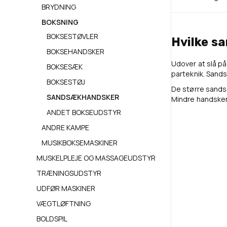
BRYDNING
BOKSNING
BOKSESTØVLER
Hvilke s
BOKSEHANDSKER
Udover at slå p
BOKSESÆK
parteknik. Sands
BOKSESTØJ
De større sands
SANDSÆKHANDSKER
Mindre handsker
ANDET BOKSEUDSTYR
ANDRE KAMPE
MUSIKBOKSEMASKINER
MUSKELPLEJE OG MASSAGEUDSTYR
TRÆNINGSUDSTYR
UDFØR MASKINER
VÆGTLØFTNING
BOLDSPIL