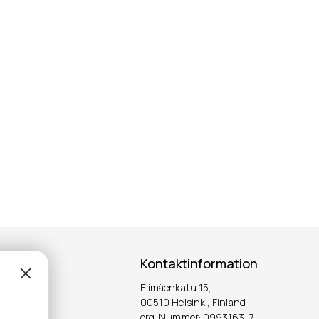
Kontaktinformation
Elimäenkatu 15,
ter!
00510 Helsinki, Finland
org. Nummer: 0993163-7