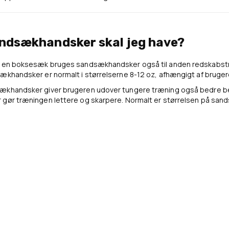
andsækhandsker skal jeg have?
å en boksesæk bruges sandsækhandsker også til anden redskabst
ækhandsker er normalt i størrelserne 8-12 oz, afhængigt af bruger
ækhandsker giver brugeren udover tungere træning også bedre besk
 gør træningen lettere og skarpere. Normalt er størrelsen på sand