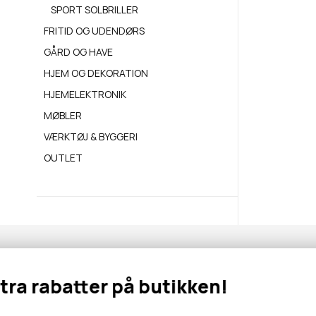
SPORT SOLBRILLER
FRITID OG UDENDØRS
GÅRD OG HAVE
HJEM OG DEKORATION
HJEMELEKTRONIK
MØBLER
VÆRKTØJ & BYGGERI
OUTLET
Nyhedsbrev
Ekstra rabatter på butikken!
Abonner for at modtage tilbud og information om nye produk