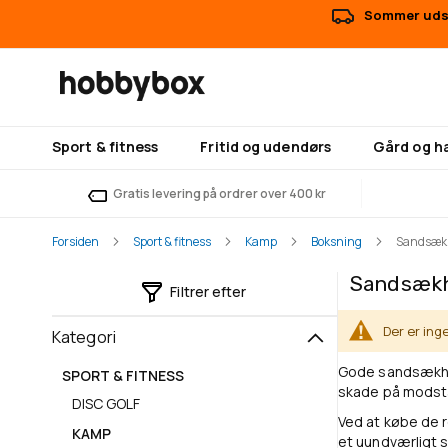
Sommer udsa
Sport & fitness
Fritid og udendørs
Gård og h
Gratis levering på ordrer over 400 kr
Forsiden
Sport & fitness
Kamp
Boksning
Sandsæk
Sandsæk
Filtrer efter
Der er ing
Kategori
Gode sandsækhan
SPORT & FITNESS
skade på modst
DISC GOLF
Ved at købe de 
KAMP
et uundværligt s