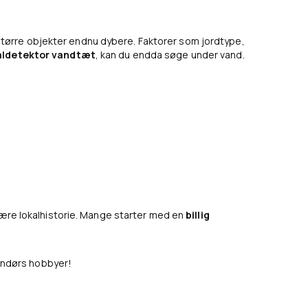
tørre objekter endnu dybere. Faktorer som jordtype,
ldetektor vandtæt
, kan du endda søge under vand.
t lære lokalhistorie. Mange starter med en
billig
endørs hobbyer!