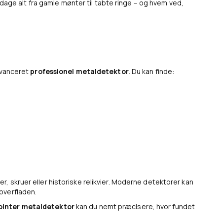
age alt fra gamle mønter til tabte ringe – og hvem ved,
avanceret
professionel metaldetektor
. Du kan finde:
r, skruer eller historiske relikvier. Moderne detektorer kan
overfladen.
ointer metaldetektor
kan du nemt præcisere, hvor fundet