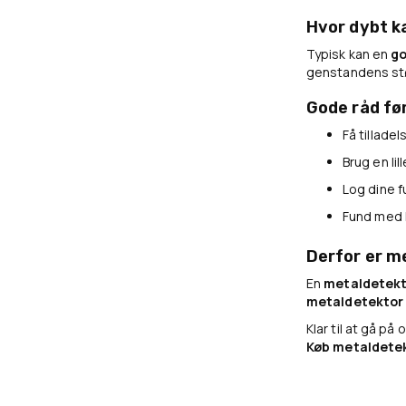
Hvor dybt k
Typisk kan en
go
genstandens stø
Gode råd før
Få tillade
Brug en li
Log dine 
Fund med k
Derfor er m
En
metaldetekt
metaldetektor
Klar til at gå p
Køb metaldete