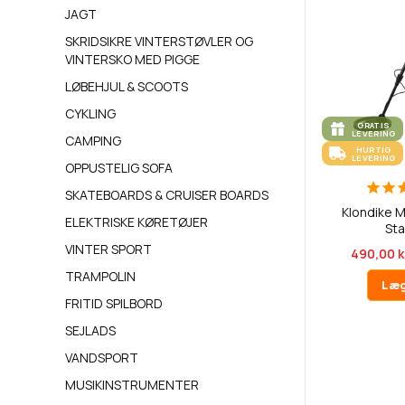
JAGT
SKRIDSIKRE VINTERSTØVLER OG
VINTERSKO MED PIGGE
LØBEHJUL & SCOOTS
CYKLING
GRATIS
LEVERING
CAMPING
HURTIG
LEVERING
OPPUSTELIG SOFA
SKATEBOARDS & CRUISER BOARDS
Klondike 
ELEKTRISKE KØRETØJER
St
VINTER SPORT
490,00 k
TRAMPOLIN
Læg
FRITID SPILBORD
SEJLADS
VANDSPORT
MUSIKINSTRUMENTER