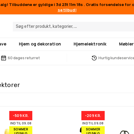
lg! Tilbuddene er gyldige i
3d 23t 11m 18s
. Gratis forsendelse for 
se tilbud!
ave
Hjem og dekoration
Hjemelektronik
Møbler
60 dages returret
Hurtig kundeservic
ektorer
-509 KR.
-209 KR.
INDTIL 09.08
INDTIL 09.08
SOMMER
SOMMER
UDSALG
UDSALG