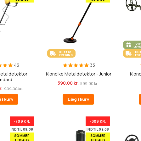
GR
LEV
HURTIG
HU
LEVERING
LEV
43
33
Metaldetektor
Klondike Metaldetektor - Junior
Klon
andard
390,00 kr.
599,00 kr.
r.
999,00 kr.
 i kurv
Læg i kurv
-709 KR.
-309 KR.
INDTIL 09.08
INDTIL 09.08
SOMMER
SOMMER
UDSALG
UDSALG