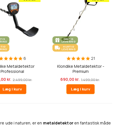
ATIS
GRATIS
ERING
LEVERING
RTIG
HURTIG
ERING
LEVERING
6
21
dike Metaldetektor
Klondike Metaldetektor -
Professional
Premium
,00 kr.
690,00 kr.
2.499,00 kr.
1.499,00 kr.
Læg i kurv
Læg i kurv
re ude i naturen, er en
metaldetektor
en fantastisk måde