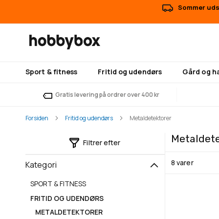
Sommer udsa
Sport & fitness
Fritid og udendørs
Gård og h
Gratis levering på ordrer over 400 kr
Forsiden
Fritid og udendørs
Metaldetektorer
Metaldet
Filtrer efter
8
varer
Kategori
SPORT & FITNESS
FRITID OG UDENDØRS
METALDETEKTORER