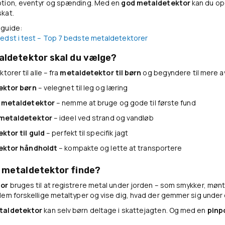
tion, eventyr og spænding. Med en
god metaldetektor
kan du opd
kat.
guide:
edst i test – Top 7 bedste metaldetektorer
aldetektor skal du vælge?
torer til alle – fra
metaldetektor til børn
og begyndere til mere 
ektor børn
– velegnet til leg og læring
 metaldetektor
– nemme at bruge og gode til første fund
metaldetektor
– ideel ved strand og vandløb
ktor til guld
– perfekt til specifik jagt
ektor håndholdt
– kompakte og lette at transportere
 metaldetektor finde?
or
bruges til at registrere metal under jorden – som smykker, mønte
em forskellige metaltyper og vise dig, hvad der gemmer sig under 
taldetektor
kan selv børn deltage i skattejagten. Og med en
pinp