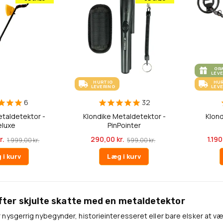
GR
LEV
HURTIG
HU
LEVERING
LEV
6
32
etaldetektor -
Klondike Metaldetektor -
Klon
eluxe
PinPointer
r.
290,00 kr.
1.190
1.999,00 kr.
599,00 kr.
 i kurv
Læg i kurv
efter skjulte skatte med en metaldetektor
nysgerrig nybegynder, historieinteresseret eller bare elsker at væ