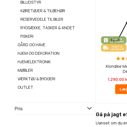
BILUDSTYR
KØRETØJER & TILBEHØR
RESERVEDELE TIL BILER
RYGSÆKKE, TASKER & ANDET
FISKERI
GRATIS
LEVERING
GÅRD OG HAVE
HURTIG
LEVERING
HJEM OG DEKORATION
HJEMELEKTRONIK
Klondike M
MØBLER
D
VÆRKTØJ & BYGGERI
1.290,00 k
OUTLET
Læg
Pris
Gå på jagt 
Uanset om du er 