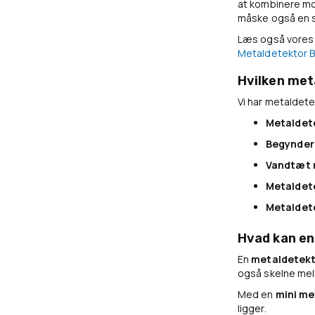
at kombinere mo
måske også en s
Læs også vores 
Metaldetektor B
Hvilken met
Vi har metaldetek
Metaldet
Begynder
Vandtæt 
Metaldete
Metaldet
Hvad kan en
En
metaldetekt
også skelne mell
Med en
mini me
ligger.