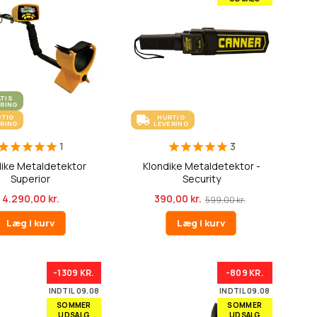
ATIS
ERING
RTIG
HURTIG
ERING
LEVERING
1
3
dike Metaldetektor
Klondike Metaldetektor -
Superior
Security
4.290,00 kr.
390,00 kr.
599,00 kr.
Læg i kurv
Læg i kurv
-1309 KR.
-809 KR.
INDTIL 09.08
INDTIL 09.08
SOMMER
SOMMER
UDSALG
UDSALG