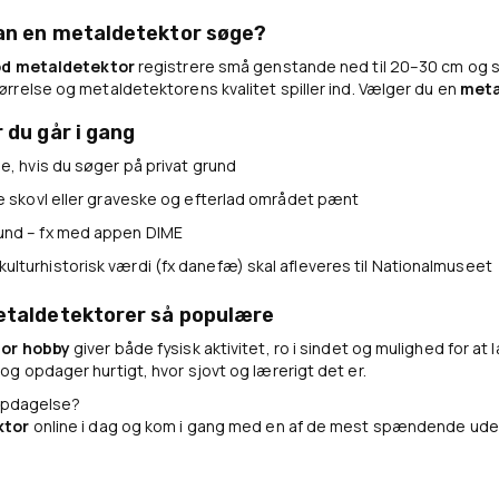
an en metaldetektor søge?
d metaldetektor
registrere små genstande ned til 20–30 cm og s
rrelse og metaldetektorens kvalitet spiller ind. Vælger du en
meta
 du går i gang
lse, hvis du søger på privat grund
lle skovl eller graveske og efterlad området pænt
fund – fx med appen DIME
ulturhistorisk værdi (fx danefæ) skal afleveres til Nationalmuseet
etaldetektorer så populære
or hobby
giver både fysisk aktivitet, ro i sindet og mulighed for a
og opdager hurtigt, hvor sjovt og lærerigt det er.
å opdagelse?
ktor
online i dag og kom i gang med en af de mest spændende ud