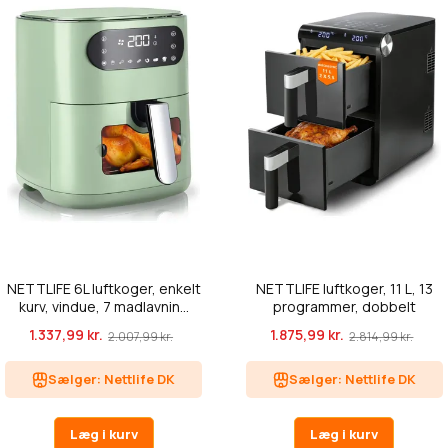
NETTLIFE 6L luftkoger, enkelt
NETTLIFE luftkoger, 11 L, 13
kurv, vindue, 7 madlavnin...
programmer, dobbelt
arbejd...
1.337,99 kr.
1.875,99 kr.
2.007,99 kr.
2.814,99 kr.
Sælger: Nettlife DK
Sælger: Nettlife DK
Læg i kurv
Læg i kurv