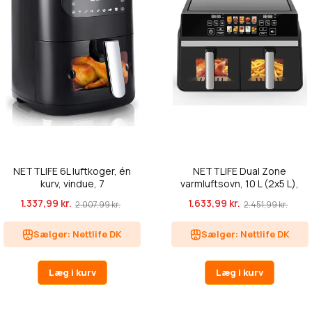
NETTLIFE 6L luftkoger, én
NETTLIFE Dual Zone
kurv, vindue, 7
varmluftsovn, 10 L (2x5 L),
madlavningspr...
2200 W, ...
1.337,99 kr.
1.633,99 kr.
2.007,99 kr.
2.451,99 kr.
Sælger: Nettlife DK
Sælger: Nettlife DK
Læg i kurv
Læg i kurv