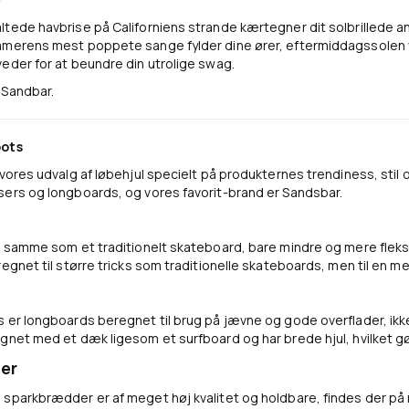
ltede havbrise på Californiens strande kærtegner dit solbrillede 
mmerens mest poppete sange fylder dine ører, eftermiddagssolen v
eder for at beundre din utrolige swag.
 Sandbar.
oots
 vores udvalg af løbehjul specielt på produkternes trendiness, stil 
sers og longboards, og vores favorit-brand er Sandsbar.
t samme som et traditionelt skateboard, bare mindre og mere fleksib
egnet til større tricks som traditionelle skateboards, men til en mer
 er longboards beregnet til brug på jævne og gode overflader, ikk
gnet med et dæk ligesom et surfboard og har brede hjul, hvilket g
er
sparkbrædder er af meget høj kvalitet og holdbare, findes der på m