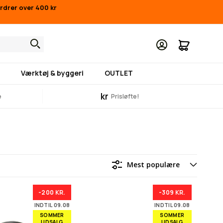
ordrer over 400 kr
Min indk
Værktøj & byggeri
OUTLET
kr
e
Prisløfte!
-200 KR.
-309 KR.
INDTIL 09.08
INDTIL 09.08
SOMMER
SOMMER
UDSALG
UDSALG