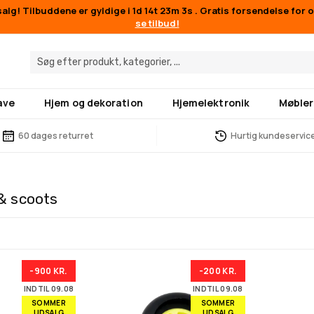
lg! Tilbuddene er gyldige i
1d 14t 23m 2s
. Gratis forsendelse for 
se tilbud!
ave
Hjem og dekoration
Hjemelektronik
Møbler
60 dages returret
Hurtig kundeservic
& scoots
-900 KR.
-200 KR.
INDTIL 09.08
INDTIL 09.08
SOMMER
SOMMER
UDSALG
UDSALG