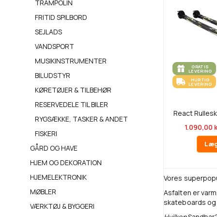
TRAMPOLIN
FRITID SPILBORD
SEJLADS
VANDSPORT
MUSIKINSTRUMENTER
GRATIS
LEVERING
BILUDSTYR
HURTIG
LEVERING
KØRETØJER & TILBEHØR
RESERVEDELE TIL BILER
React Rulles
RYGSÆKKE, TASKER & ANDET
1.090,00 k
FISKERI
Læg
GÅRD OG HAVE
HJEM OG DEKORATION
HJEMELEKTRONIK
Vores superpopu
MØBLER
Asfalten er varm
skateboards og 
VÆRKTØJ & BYGGERI
Hvilken
Sandbar