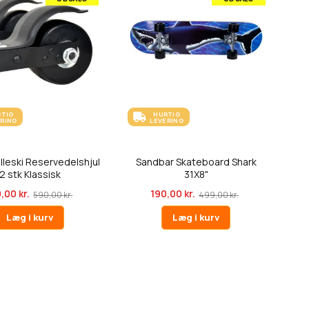
RTIG
HURTIG
ERING
LEVERING
lleski Reservedelshjul
Sandbar Skateboard Shark
2 stk Klassisk
31X8"
,00 kr.
190,00 kr.
590,00 kr.
499,00 kr.
Læg i kurv
Læg i kurv