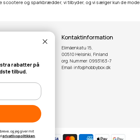
scootere og sparkbrædder, vi tilbyder, og vi sælger kun de modelle
Kontaktinformation
Elimäenkatu 15,
ter!
00510 Helsinki, Finland
org. Nummer: 0993163-7
stra rabatter på
Email: info@hobbybox.dk
OK
ste tilbud.
reve, og jeg giver mit
ed
privatlivspolitikken
.