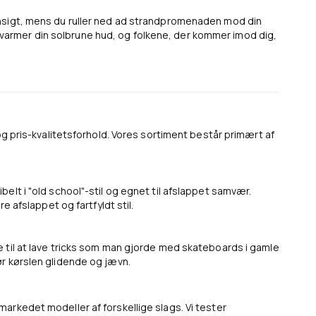
ansigt, mens du ruller ned ad strandpromenaden mod din
armer din solbrune hud, og folkene, der kommer imod dig,
og pris-kvalitetsforhold. Vores sortiment består primært af
elt i "old school"-stil og egnet til afslappet samvær.
e afslappet og fartfyldt stil.
e til at lave tricks som man gjorde med skateboards i gamle
ør kørslen glidende og jævn.
arkedet modeller af forskellige slags. Vi tester