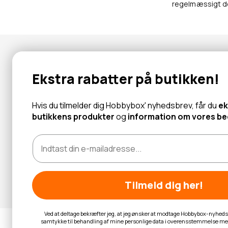
regelmæssigt de 
Nyhedsbrev
Ekstra rabatter på butikken!
Abonner for at modtage tilbud og information om nye produk
Hvis du tilmelder dig Hobbybox' nyhedsbrev, får du
ek
butikkens produkter
og
information om vores bed
Læs mere
Tilmeld dig her!
Ved at deltage bekræfter jeg, at jeg ønsker at modtage Hobbybox-nyhedsb
samtykke til behandling af mine personlige data i overensstemmelse m