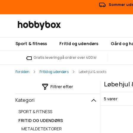
Sommer udsa
Sport & fitness
Fritid og udendørs
Gård og h
Gratis levering på ordrer over 400 kr
Forsiden
Fritid og udendørs
Løbehjul & scoots
Løbehjul 
Filtrer efter
5
varer
Kategori
SPORT & FITNESS
FRITID OG UDENDØRS
METALDETEKTORER