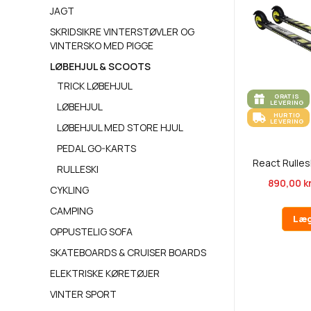
JAGT
SKRIDSIKRE VINTERSTØVLER OG
VINTERSKO MED PIGGE
LØBEHJUL & SCOOTS
TRICK LØBEHJUL
GRATIS
LEVERING
LØBEHJUL
HURTIG
LEVERING
LØBEHJUL MED STORE HJUL
PEDAL GO-KARTS
React Rulle
RULLESKI
890,00 kr
CYKLING
CAMPING
Læg
OPPUSTELIG SOFA
SKATEBOARDS & CRUISER BOARDS
ELEKTRISKE KØRETØJER
VINTER SPORT