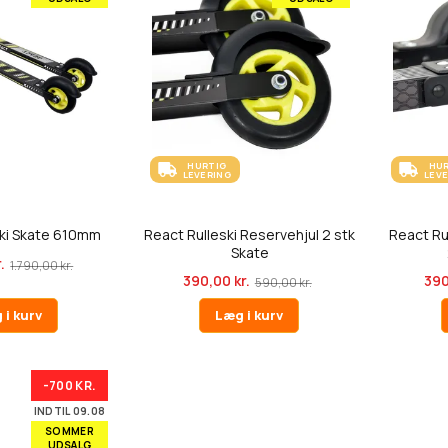
HURTIG
HU
LEVERING
LEV
ski Skate 610mm
React Rulleski Reservehjul 2 stk
React Ru
Skate
.
1.790,00 kr.
390,00 kr.
390
590,00 kr.
 i kurv
Læg i kurv
-700 KR.
INDTIL 09.08
SOMMER
UDSALG