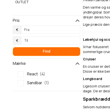
OUTLET
Den varme og sa
yndlingsbar. So
drejer deres hov
Pris
Lige præcis den
€
Løbehjul og sc
€
Vi har fokuseret
Find
sommerlige crui
Cruiser
Mærke
En cruiser er de
Disse er ikke ber
React
4
Longboard
Sandbar
1
Ligesom cruisers
dage. De er desi
Sparkbrædd
Selvom nutidens 