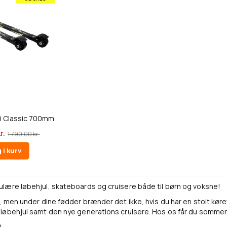
ki Classic 700mm
r.
1.790,00 kr.
 i kurv
lære løbehjul, skateboards og cruisere både til børn og voksne!
, men under dine fødder brænder det ikke, hvis du har en stolt køret
løbehjul samt den nye generations cruisere. Hos os får du sommer
?