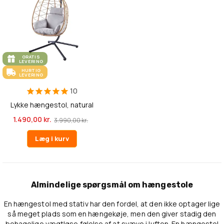
GRATIS
LEVERING
HURTIG
LEVERING
10
Lykke hængestol, natural
1.490,00 kr.
3.990,00 kr.
Læg i kurv
Almindelige spørgsmål om hængestole
En hængestol med stativ har den fordel, at den ikke optager lige
så meget plads som en hængekøje, men den giver stadig den
behagelige vægtløse følelse af at svæve i luften. En hængestol