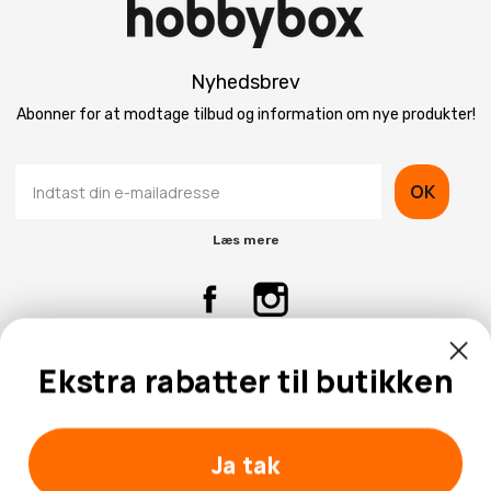
Nyhedsbrev
Abonner for at modtage tilbud og information om nye produkter!
OK
Læs mere
Ekstra rabatter til butikken
Kontaktinformation
Kundeservice
Ja tak