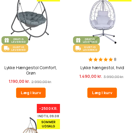
GRATIS
GRATIS
LEVERING
LEVERING
HURTIG
HURTIG
LEVERING
LEVERING
8
Lykke Hængestol Comfort,
Lykke hængestol, hvid
Grøn
1.490,00 kr.
3.990,00 kr.
1.190,00 kr.
2.990,00 kr.
Læg i kurv
Læg i kurv
-2500 KR.
INDTIL 09.08
SOMMER
UDSALG