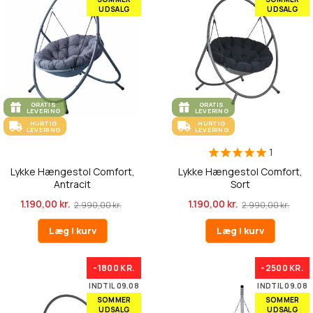
UDSALG
UDSALG
GRATIS
GRATIS
LEVERING
LEVERING
HURTIG
HURTIG
LEVERING
LEVERING
1
Lykke Hængestol Comfort,
Lykke Hængestol Comfort,
Antracit
Sort
1.190,00 kr.
1.190,00 kr.
2.990,00 kr.
2.990,00 kr.
Læg i kurv
Læg i kurv
-1800 KR.
-2500 KR.
INDTIL 09.08
INDTIL 09.08
SOMMER
SOMMER
UDSALG
UDSALG