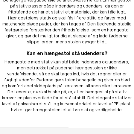
på stativ passer både indendørs og udendørs, da den er
fritstående og har et stativ i et materiale, der kan tåle fugt.
Hængestolens stativ og skal fås i flere stilfulde farver med
matchende bløde puder, der kan tages af. Den fjedrende stabile
fastgørelse forstærker den frihedsfølelse, som en hængestol
giver, og gør det muligt for dig at slappe af og lade fødderne
slippe jorden, mens stolen gynger blidt.
Kan en hængestol stå udendørs?
Hængestole med stativ kan stå både indendørs og udendørs,
men betrækket på puderne i hængestolen er ikke
vandafvisende, så de skal tages ind, hvis det regner eller er
fugtigt udenfor. Puderne gør stolen behagelig og giver en blød
og komfortabel siddeplads på terrassen, altanen eller terrassen.
Det eneste, du skal huske på, er, at en hængestol på stativ
kræver en plan overflade for at stå stabilt. Det elegante stativ er
lavet af galvaniseret stål, og kurvematerialet er lavet af PE-plast,
hvilket gør hængestolen let at tørre af og vedligeholde.