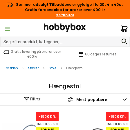
Sommer udsalg! Tilbuddene er gyldige i
1d 20t 4m 40s
.
Gratis forsendelse for ordrer over 400 kr
se tilbud!
M
Gratis levering på ordrer over
60 dages returret
400 kr
Forsiden
Møbler
Stole
Hængestol
Hængestol
Filtrer
-1800 KR.
-1800 KR.
INDTIL 09.08
INDTIL 09.08
SOMMER
SOMMER