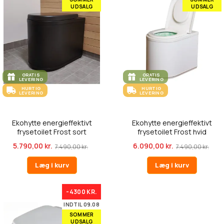
UDSALG
UDSALG
GRATIS
GRATIS
LEVERING
LEVERING
HURTIG
HURTIG
LEVERING
LEVERING
Ekohytte energieffektivt
Ekohytte energieffektivt
frysetoilet Frost sort
frysetoilet Frost hvid
5.790,00 kr.
6.090,00 kr.
7.490,00 kr.
7.490,00 kr.
Læg i kurv
Læg i kurv
-4300 KR.
INDTIL 09.08
SOMMER
UDSALG