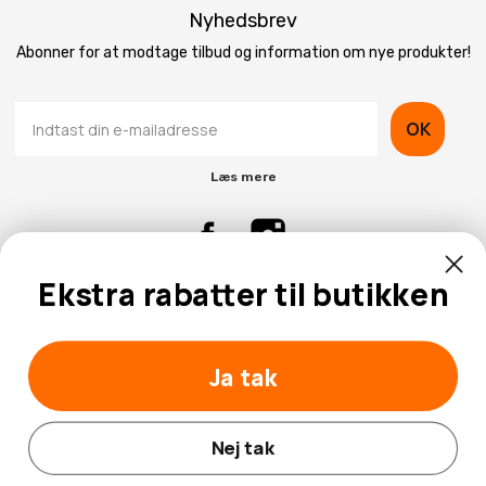
Nyhedsbrev
Abonner for at modtage tilbud og information om nye produkter!
OK
Læs mere
Ekstra rabatter til butikken
Kontaktinformation
Kundeservice
Ja tak
Nej tak
© 2026 Hobbybox.dk