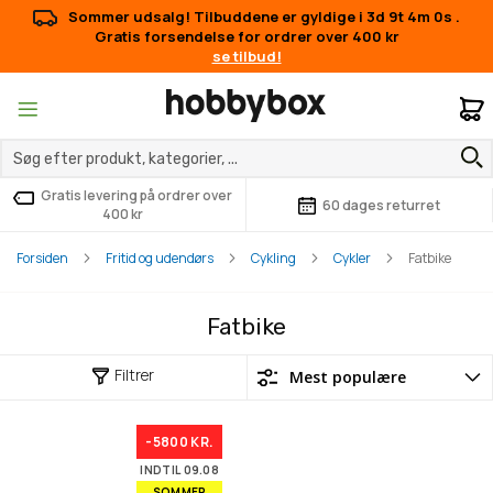
Sommer udsalg! Tilbuddene er gyldige i
3d 9t 4m 0s
.
Gratis forsendelse for ordrer over 400 kr
se tilbud!
M
Gratis levering på ordrer over
60 dages returret
400 kr
Forsiden
Fritid og udendørs
Cykling
Cykler
Fatbike
Fatbike
Filtrer
-5800 KR.
INDTIL 09.08
SOMMER