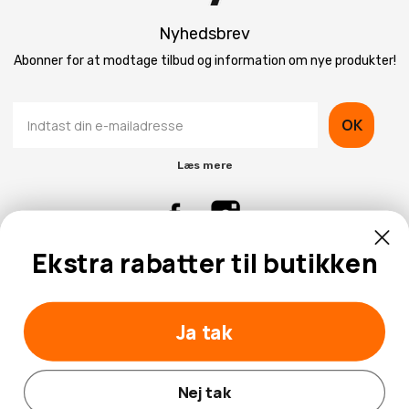
Nyhedsbrev
Abonner for at modtage tilbud og information om nye produkter!
OK
Læs mere
Ekstra rabatter til butikken
Kontaktinformation
Kundeservice
Ja tak
Nej tak