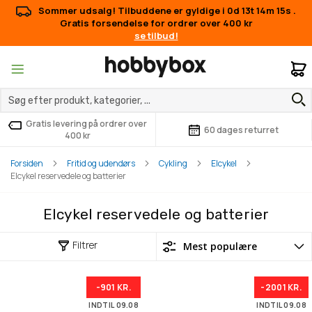
Sommer udsalg! Tilbuddene er gyldige i
0d 13t 14m 15s
.
Gratis forsendelse for ordrer over 400 kr
se tilbud!
M
Gratis levering på ordrer over
60 dages returret
400 kr
Forsiden
Fritid og udendørs
Cykling
Elcykel
Elcykel reservedele og batterier
Elcykel reservedele og batterier
Filtrer
-901 KR.
-2001 KR.
INDTIL 09.08
INDTIL 09.08