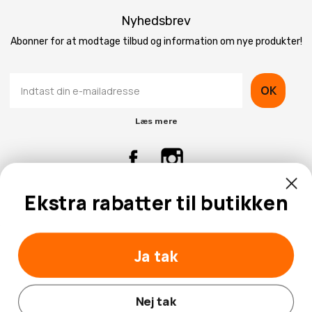
Nyhedsbrev
Abonner for at modtage tilbud og information om nye produkter!
OK
Læs mere
Ekstra rabatter til butikken
Kontaktinformation
Kundeservice
Ja tak
Nej tak