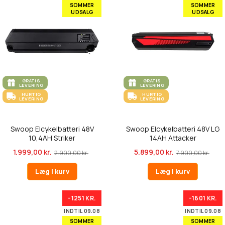
SOMMER
SOMMER
UDSALG
UDSALG
GRATIS
GRATIS
LEVERING
LEVERING
HURTIG
HURTIG
LEVERING
LEVERING
Swoop Elcykelbatteri 48V
Swoop Elcykelbatteri 48V LG
10,4AH Striker
14AH Attacker
1.999,00 kr.
5.899,00 kr.
2.900,00 kr.
7.900,00 kr.
Læg i kurv
Læg i kurv
-1251 KR.
-1601 KR.
INDTIL 09.08
INDTIL 09.08
SOMMER
SOMMER