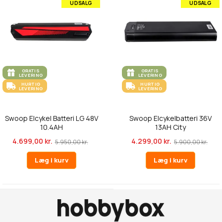
UDSALG
UDSALG
GRATIS
GRATIS
LEVERING
LEVERING
HURTIG
HURTIG
LEVERING
LEVERING
Swoop Elcykel Batteri LG 48V
Swoop Elcykelbatteri 36V
10.4AH
13AH City
4.699,00 kr.
4.299,00 kr.
5.950,00 kr.
5.900,00 kr.
Læg i kurv
Læg i kurv