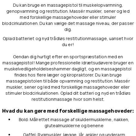
Du kan bruge en massagepistol til muskelopvarmning,
genopvarmning og restitution. Massér muskler, sener og led
med forskellige massagehoveder eller stimuler
blodcirkulationen. Du kan vælge det massage niveau, der passer
dig.
Oplad batteriet og nyd trådløs restitutionmassage, uanset hvor
du er!
Gendan dig hurtigt efter en sportspræstation med en
massagepistol! Mange professionelle idrætsudøvere bruger en
muskelvedligeholdelseshammer dagligt, og en massagepistol
findes hos flere læger og kiropraktorer. Du kan bruge
massagepistolen til både opvarmning og restitution. Massér
muskler, sener og led med forskellige massagehoveder eller
stimuler blodcirkulationen. Oplad dit batteri og nyd en trådløs
restitutionmassage hvor som helst.
Hvad du kan gøre med forskellige massagehoveder:
Bold: Målrettet massage af skuldermusklerne, nakken,
glutealmusklerne og benene
Gaffel: Rygmuskler, lægge, lår, ankler og underarm