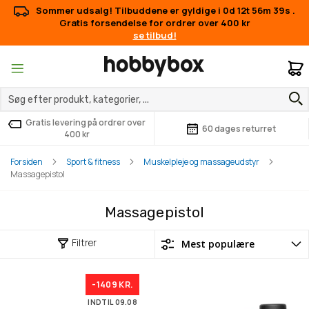
Sommer udsalg! Tilbuddene er gyldige i
0d 12t 56m 39s
.
Gratis forsendelse for ordrer over 400 kr
se tilbud!
M
Gratis levering på ordrer over
60 dages returret
400 kr
Forsiden
Sport & fitness
Muskelpleje og massageudstyr
Massagepistol
Massagepistol
Filtrer
-1409 KR.
INDTIL 09.08