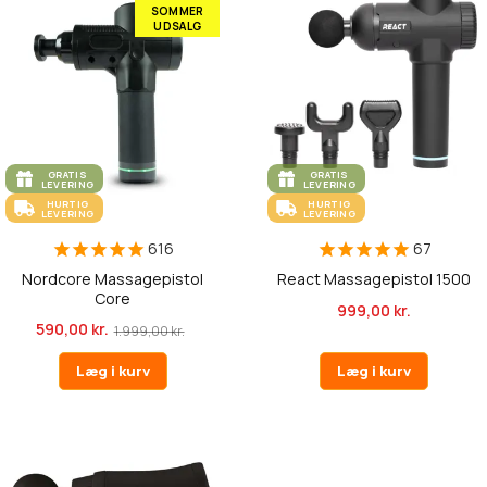
SOMMER
UDSALG
GRATIS
GRATIS
LEVERING
LEVERING
HURTIG
HURTIG
LEVERING
LEVERING
616
67
Nordcore Massagepistol
React Massagepistol 1500
Core
999,00 kr.
590,00 kr.
1.999,00 kr.
Læg i kurv
Læg i kurv