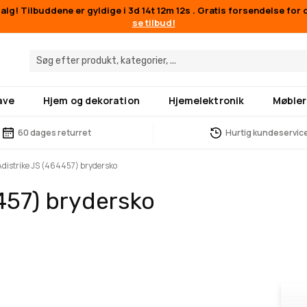
lg! Tilbuddene er gyldige i
3d 14t 12m 11s
. Gratis forsendelse for 
se tilbud!
ave
Hjem og dekoration
Hjemelektronik
Møbler
60 dages returret
Hurtig kundeservic
Adistrike JS (464457) brydersko
457) brydersko