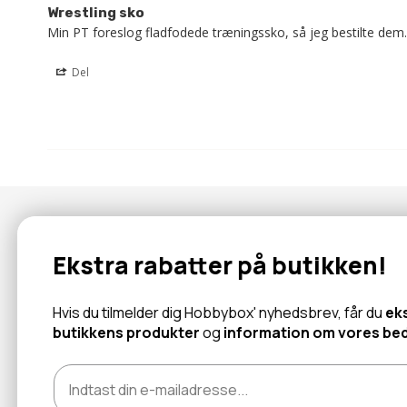
Wrestling sko
Min PT foreslog fladfodede træningssko, så jeg bestilte dem
Del
Nyhedsbrev
Ekstra rabatter på butikken!
Abonner for at modtage tilbud og information om nye produk
Hvis du tilmelder dig Hobbybox' nyhedsbrev, får du
ek
butikkens produkter
og
information om vores bed
Læs mere