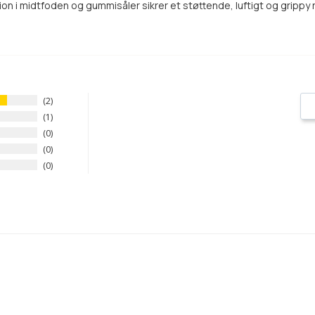
n i midtfoden og gummisåler sikrer et støttende, luftigt og grippy 
2
1
0
0
0