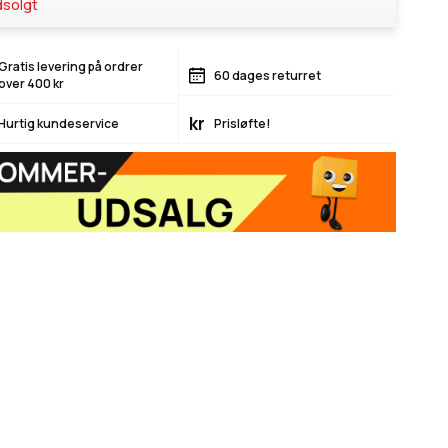
solgt
Gratis levering på ordrer
60 dages returret
over 400 kr
kr
Hurtig kundeservice
Prisløfte!