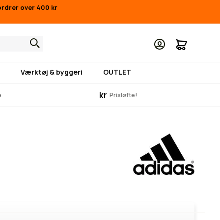
ordrer over 400 kr
Min indk
Værktøj & byggeri
OUTLET
kr
e
Prisløfte!