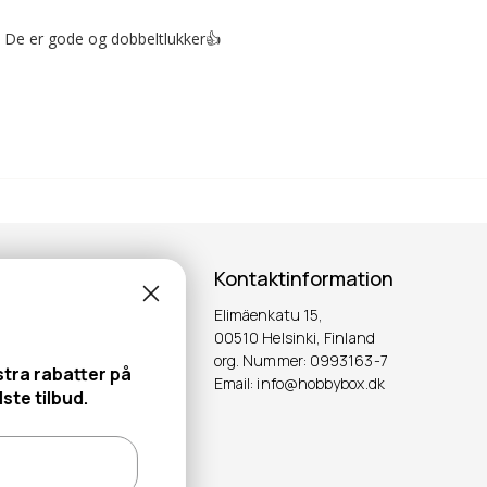
. De er gode og dobbeltlukker👍
Kontaktinformation
Elimäenkatu 15,
ter!
00510 Helsinki, Finland
org. Nummer: 0993163-7
stra rabatter på
Email: info@hobbybox.dk
OK
ste tilbud.