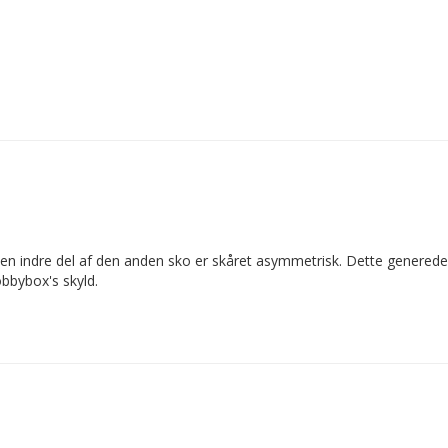
​​den indre del af den anden sko er skåret asymmetrisk. Dette genered
obbybox's skyld.