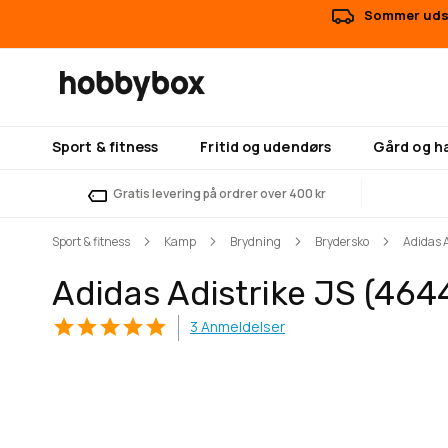
Sommer udsa
Sport & fitness
Fritid og udendørs
Gård og h
Gratis levering på ordrer over 400 kr
Sport & fitness
Kamp
Brydning
Brydersko
Adidas 
Adidas Adistrike JS (464
3
Anmeldelser
Gå
Gå
til
til