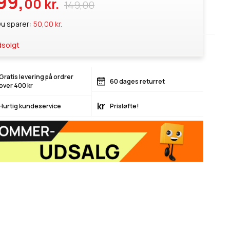
99,
00 kr.
149,00
u sparer:
50,00 kr.
solgt
Gratis levering på ordrer
60 dages returret
over 400 kr
kr
Hurtig kundeservice
Prisløfte!