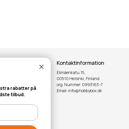
Kontaktinformation
Elimäenkatu 15,
ter!
00510 Helsinki, Finland
org. Nummer: 0993163-7
stra rabatter på
Email: info@hobbybox.dk
OK
ste tilbud.