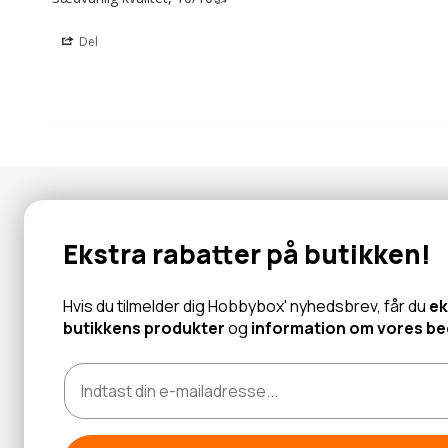
Del
Nyhedsbrev
Ekstra rabatter på butikken!
Abonner for at modtage tilbud og information om nye produk
Hvis du tilmelder dig Hobbybox' nyhedsbrev, får du
ek
butikkens produkter
og
information om vores bed
Læs mere