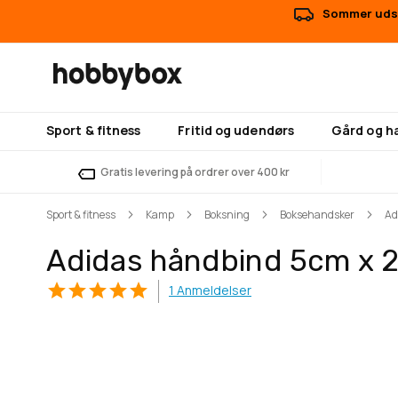
Sommer udsa
Sport & fitness
Fritid og udendørs
Gård og h
Gratis levering på ordrer over 400 kr
Sport & fitness
Kamp
Boksning
Boksehandsker
Ad
Adidas håndbind 5cm x 
1
Anmeldelser
Gå
Gå
til
til