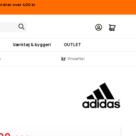
ordrer over 400 kr
Min indk
Værktøj & byggeri
OUTLET
kr
e
Prisløfte!