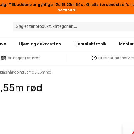
lg! Tilbuddene er gyldige i
3d 5t 23m 54s
. Gratis forsendelse for 
se tilbud!
ave
Hjem og dekoration
Hjemelektronik
Møbler
60 dages returret
Hurtig kundeservic
idas håndbind 5cm x 2,55m rød
2,55m rød