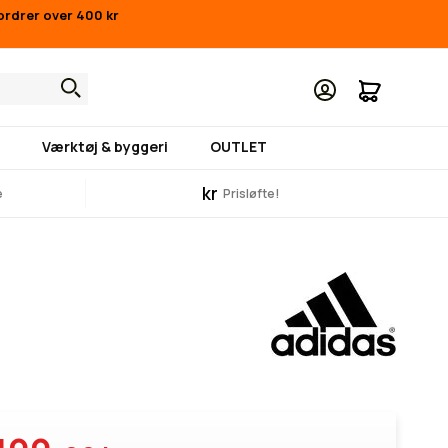
ordrer over 400 kr
Min indk
Værktøj & byggeri
OUTLET
kr
e
Prisløfte!