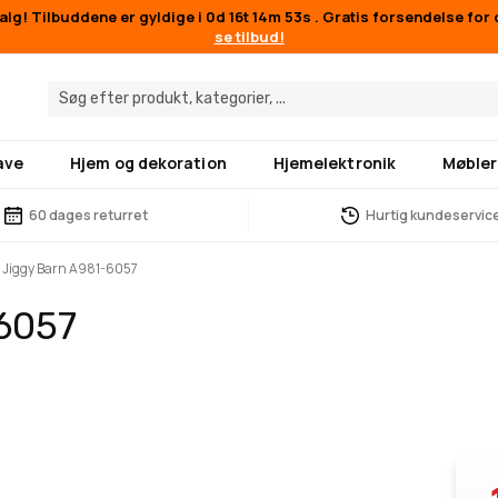
g! Tilbuddene er gyldige i
0d 16t 14m 53s
. Gratis forsendelse for 
se tilbud!
ave
Hjem og dekoration
Hjemelektronik
Møbler
60 dages returret
Hurtig kundeservic
 Jiggy Barn A981-6057
-6057