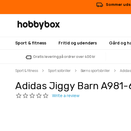
Sommer udsal
Sport & fitness
Fritid og udendørs
Gård og h
Gratis levering på ordrer over 400 kr
Sport & fitness
Sport solbriller
Børns sportsbriller
Adidas
Adidas Jiggy Barn A981
Gå
Gå
til
til