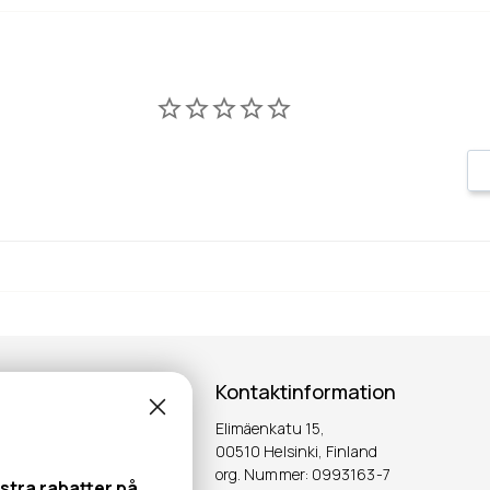
Kontaktinformation
Elimäenkatu 15,
ter!
00510 Helsinki, Finland
org. Nummer: 0993163-7
stra rabatter på