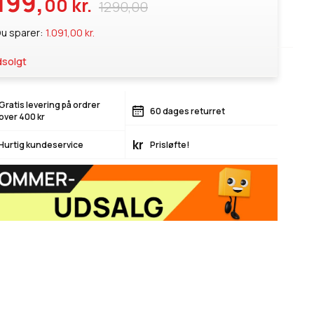
199,
00 kr.
1290,00
u sparer:
1.091,00 kr.
solgt
Gratis levering på ordrer
60 dages returret
over 400 kr
kr
Hurtig kundeservice
Prisløfte!