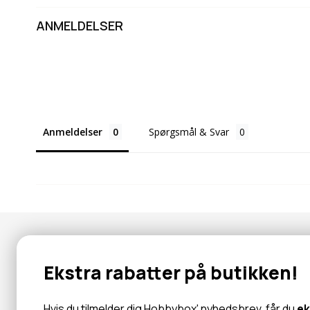
ANMELDELSER
Anmeldelser
Spørgsmål & Svar
Nyhedsbrev
Ekstra rabatter på butikken!
Abonner for at modtage tilbud og information om nye produk
Hvis du tilmelder dig Hobbybox' nyhedsbrev, får du
ek