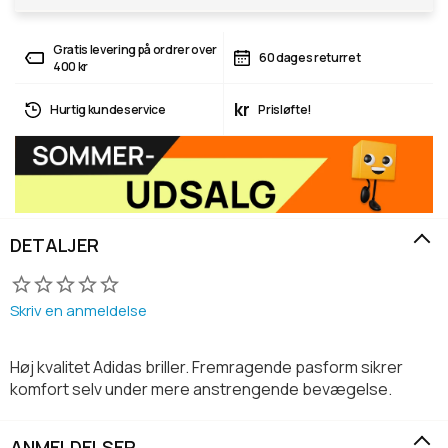
Gratis levering på ordrer over
60 dages returret
400 kr
kr
Hurtig kundeservice
Prisløfte!
DETALJER
Skriv en anmeldelse
Høj kvalitet Adidas briller. Fremragende pasform sikrer
komfort selv under mere anstrengende bevægelse.
ANMELDELSER