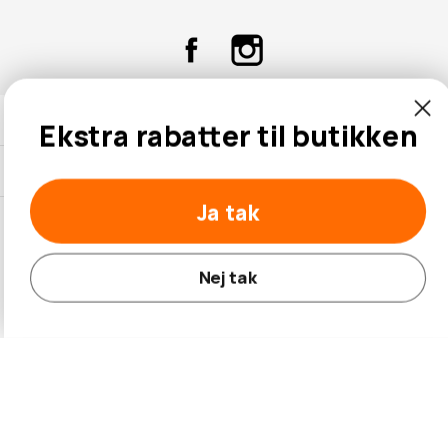
Kontaktinformation
Ekstra rabatter til butikken
Kundeservice
Ja tak
Nej tak
© 2026 Hobbybox.dk