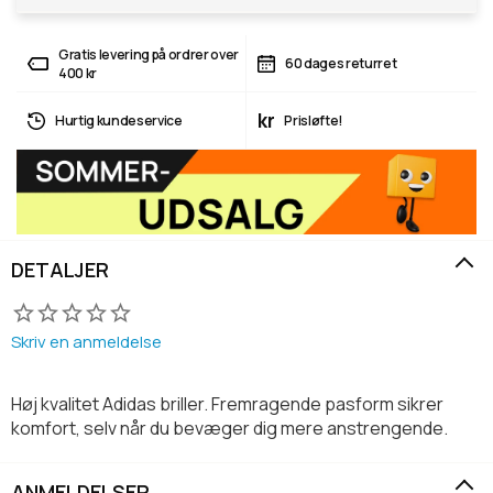
Gratis levering på ordrer over
60 dages returret
400 kr
kr
Hurtig kundeservice
Prisløfte!
DETALJER
Skriv en anmeldelse
Høj kvalitet Adidas briller. Fremragende pasform sikrer
komfort, selv når du bevæger dig mere anstrengende.
ANMELDELSER