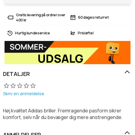
Gratis levering på ordrer over
60 dages returret
400 kr
kr
Hurtig kundeservice
Prisløfte!
DETALJER
Skriv en anmeldelse
Høj kvalitet Adidas briller. Fremragende pasform sikrer
komfort, selv når du bevæger dig mere anstrengende.
ANMELDELSER