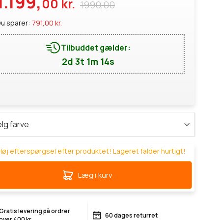
1.199,
00 kr.
1990,00
u sparer:
791,00 kr.
Tilbuddet gælder:
2d 3t 1m 14s
øj efterspørgsel efter produktet! Lageret falder hurtigt!
Læg i kurv
Gratis levering på ordrer
60 dages returret
over 400 kr