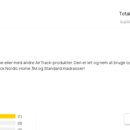
Tota
5.270
ne eller med andre AirTrack-produkter. Den er let og nem at bruge 
rTrack Nordic Home 3M og Standard madrasser!
1
0
0