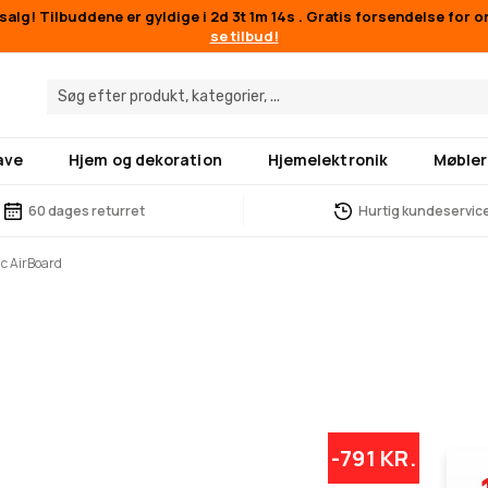
alg! Tilbuddene er gyldige i
2d 3t 1m 14s
. Gratis forsendelse for o
se tilbud!
ave
Hjem og dekoration
Hjemelektronik
Møbler
60 dages returret
Hurtig kundeservic
ic AirBoard
-791 KR.