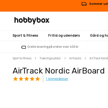
Sommer uds
Sport & fitness
Fritid og udendørs
Gård og h
Gratis levering på ordrer over 400 kr
Sport & fitness
Træningsudstyr
Airtracks
AirTrack Nord
AirTrack Nordic AirBoard
1
Anmeldelser
Gå
Gå
til
til