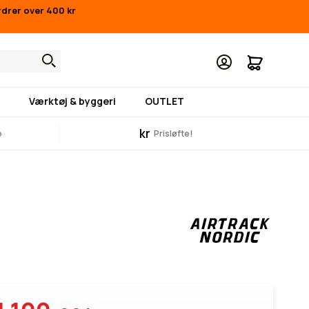
rdrer over 400 kr
Min indk
Værktøj & byggeri
OUTLET
kr
e
Prisløfte!