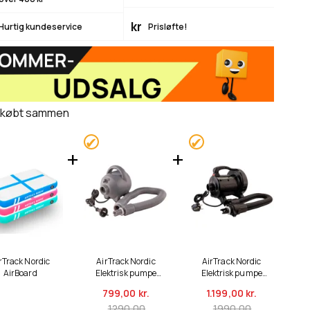
kr
Hurtig kundeservice
Prisløfte!
 købt sammen
rTrack Nordic
AirTrack Nordic
AirTrack Nordic
AirBoard
Elektrisk pumpe
Elektrisk pumpe
600W
1200W
799,
00 kr.
1.199,
00 kr.
1290,00
1990,00