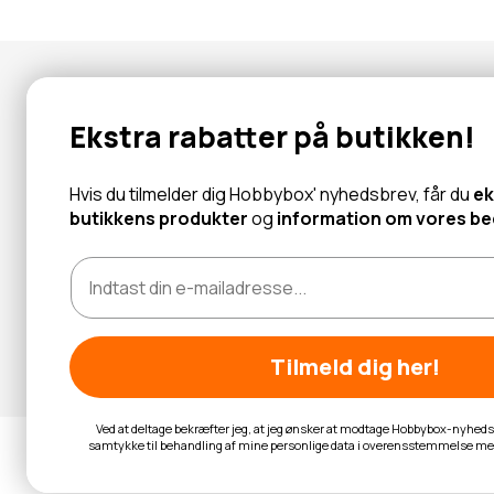
Nyhedsbrev
Ekstra rabatter på butikken!
Abonner for at modtage tilbud og information om nye produk
Hvis du tilmelder dig Hobbybox' nyhedsbrev, får du
ek
butikkens produkter
og
information om vores bed
Læs mere
Tilmeld dig her!
Ved at deltage bekræfter jeg, at jeg ønsker at modtage Hobbybox-nyhedsb
samtykke til behandling af mine personlige data i overensstemmelse m