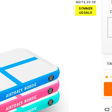
INDTIL 09.08
SOMMER
D
UDSALG
H