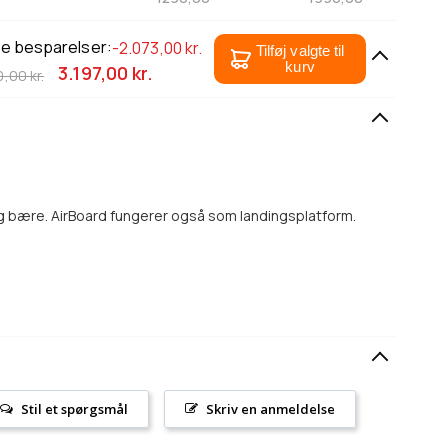
le besparelser:
-2.073,00 kr.
Tilføj valgte til
kurv
3.197,00 kr.
,00 kr.
og bære. AirBoard fungerer også som landingsplatform.
Stil et spørgsmål
Skriv en anmeldelse