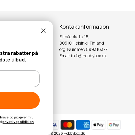
Kontaktinformation
Elimäenkatu 15,
ter!
00510 Helsinki, Finland
org. Nummer: 0993163-7
stra rabatter på
Email: info@hobbybox.dk
OK
ste tilbud.
reve, og jeg giver mit
ed
privatlivspolitikken
.
© 2026 Hobbybox.dk