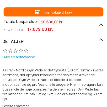
Tilføj valgte til kurv
Totale besparelser:
-20.600,00 kr.
17.879,00 kr.
38.479,00 kr.
DETALJER
Skriv en anmeldelse
AirTrack Nordic Gym Wide er det tykeste (30 cm) airtrack i vores
sortiment, der opfylder kriterierne for den mest krævende
entusiast. Gym Wide airtracks er ideelle til klubber,
motionscentre og professionelle brugere. Hjemmebrugere kan
også nyde de høje bounces fra denne madras! Gym Wide fås i
fire længder: 3m, 5m, 8m og 12m. Den er 2 meter bred og 30 cm
tyk.
Leveres sammen: