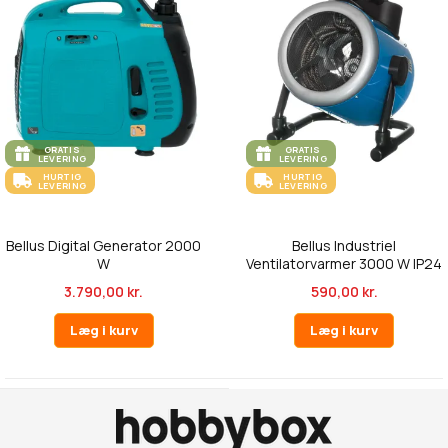
GRATIS
GRATIS
LEVERING
LEVERING
HURTIG
HURTIG
LEVERING
LEVERING
Bellus Digital Generator 2000
Bellus Industriel
W
Ventilatorvarmer 3000 W IP24
Rustfrit...
3.790,00 kr.
590,00 kr.
Læg i kurv
Læg i kurv