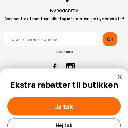
Nyhedsbrev
Abonner for at modtage tilbud og information om nye produkter!
OK
Læs mere
Ekstra rabatter til butikken
Kontaktinformation
Kundeservice
Ja tak
Nej tak