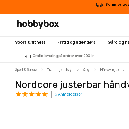
Sommer udsa
Sport & fitness
Fritid og udendørs
Gård og h
Gratis levering på ordrer over 400 kr
Sport & fitness
Træningsudstyr
Vægt
Håndvægte
Nordcore justerbar hånd
6
Anmeldelser
Gå
Gå
til
til