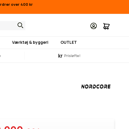
ordrer over 400 kr
Min indk
Værktøj & byggeri
OUTLET
kr
e
Prisløfte!