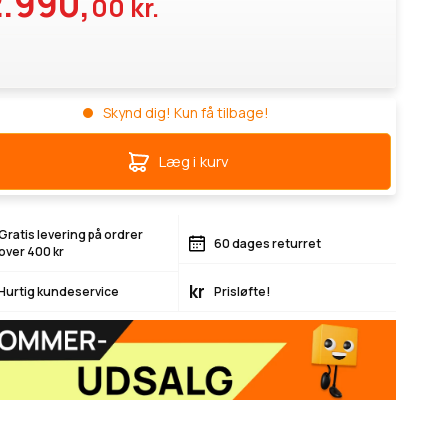
2.990,
00 kr.
Skynd dig! Kun få tilbage!
Læg i kurv
Gratis levering på ordrer
60 dages returret
over 400 kr
kr
Hurtig kundeservice
Prisløfte!