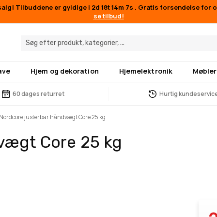
lg! Tilbuddene er gyldige i
2d 18t 14m 7s
. Gratis forsendelse for 
se tilbud!
ave
Hjem og dekoration
Hjemelektronik
Møbler
60 dages returret
Hurtig kundeservic
Nordcore justerbar håndvægt Core 25 kg
vægt Core 25 kg