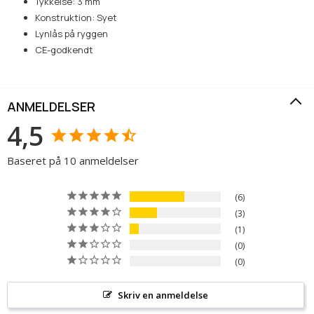
Tykkelse: 3 mm
Konstruktion: Syet
Lynlås på ryggen
CE-godkendt
ANMELDELSER
4,5
Baseret på 10 anmeldelser
6
3
1
0
0
Skriv en anmeldelse