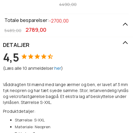
4490,00
Totale besparelser:
-2700,00
2789,00
5489,00
DETALJER
4,5
(
Læs alle
10
anmeldelser
her
)
Våddragten til mænd med lange ærmer og ben, er lavet af 3 mm
tyk neopren og har tæt syede sømme. Stor, letanvendelig lynlås
og velcrofastgørelse bagpå. Et ekstra lag af beskyttelse under
lynlåsen. Størrelse S-XXL.
Produktdetaljer:
Størrelse: S-XXL
Materiale: Neopren