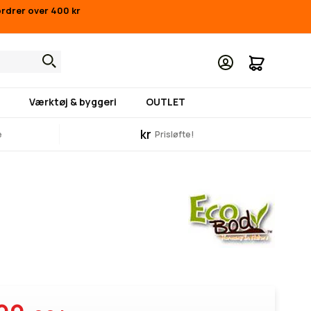
ordrer over 400 kr
Min indk
Værktøj & byggeri
OUTLET
kr
e
Prisløfte!