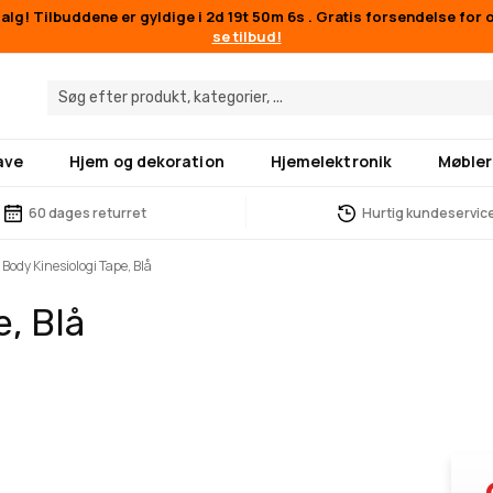
lg! Tilbuddene er gyldige i
2d 19t 50m 6s
. Gratis forsendelse for 
se tilbud!
ave
Hjem og dekoration
Hjemelektronik
Møbler
60 dages returret
Hurtig kundeservic
 Body Kinesiologi Tape, Blå
, Blå