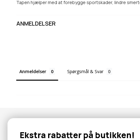
Tapen hjælper med at forebygge sportskader, lindre smert
ANMELDELSER
Anmeldelser
Spørgsmål & Svar
Nyhedsbrev
Ekstra rabatter på butikken!
Abonner for at modtage tilbud og information om nye produk