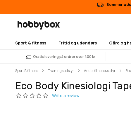
Sommer udsa
Sport & fitness
Fritid og udendørs
Gård og h
Gratis levering på ordrer over 400 kr
Sport & fitness
Træningsudstyr
Andet fitnessudstyr
Eco
Eco Body Kinesiologi Tape
Gå
Gå
til
til