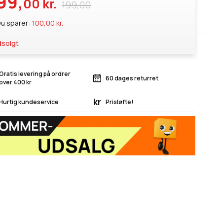
99,
00 kr.
199,00
u sparer:
100,00 kr.
solgt
Gratis levering på ordrer
60 dages returret
over 400 kr
kr
Hurtig kundeservice
Prisløfte!