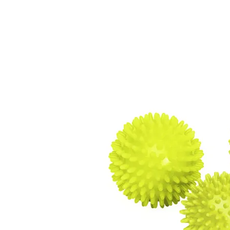
slutningen
starten
af
af
billedgalleriet
billedgalleriet