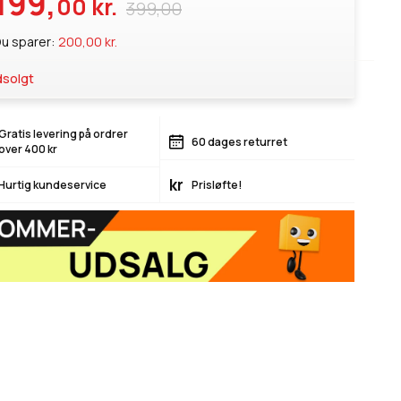
199,
00 kr.
399,00
u sparer:
200,00 kr.
solgt
Gratis levering på ordrer
60 dages returret
over 400 kr
kr
Hurtig kundeservice
Prisløfte!