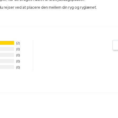
 rejser ved at placere den mellem din ryg og ryglænet.
2
0
0
0
0