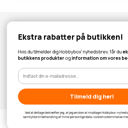
Nyhedsbrev
Ekstra rabatter på butikken!
Abonner for at modtage tilbud og information om nye produk
Hvis du tilmelder dig Hobbybox' nyhedsbrev, får du
ek
butikkens produkter
og
information om vores bed
Læs mere
Tilmeld dig her!
Ved at deltage bekræfter jeg, at jeg ønsker at modtage Hobbybox-nyhedsb
samtykke til behandling af mine personlige data i overensstemmelse m