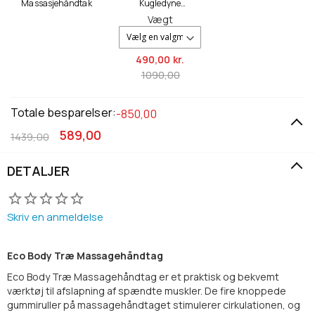
Massasjehåndtak
Kugledyne
150x200cm (5-13kg)
Vægt
490,
00 kr.
1090,00
Totale besparelser:
-850,00
589,00
1439,00
DETALJER
Skriv en anmeldelse
Eco Body Træ Massagehåndtag
Eco Body Træ Massagehåndtag er et praktisk og bekvemt
værktøj til afslapning af spændte muskler. De fire knoppede
gummiruller på massagehåndtaget stimulerer cirkulationen, og