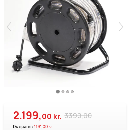
2.199,
3390,00
00 kr.
Du sparer:
1.191,00 kr.