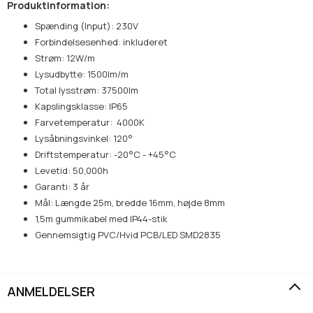
Produktinformation:
Spænding (Input): 230V
Forbindelsesenhed: inkluderet
Strøm: 12W/m
Lysudbytte: 1500lm/m
Total lysstrøm: 37500lm
Kapslingsklasse: IP65
Farvetemperatur: 4000K
Lysåbningsvinkel: 120°
Driftstemperatur: -20°C - +45°C
Levetid: 50,000h
Garanti: 3 år
Mål: Længde 25m, bredde 16mm, højde 8mm
1,5m gummikabel med IP44-stik
Gennemsigtig PVC/Hvid PCB/LED SMD2835
ANMELDELSER