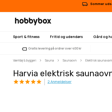
Sommer udsal
Sport & fitness
Fritid og udendørs
Gård og h
Gratis levering på ordrer over 400 kr
Værktøj & byggeri
Sauna
Saunaovn
Elektrisk saunava
Harvia elektrisk saunaovn
2
Anmeldelser
Gå
Gå
til
til