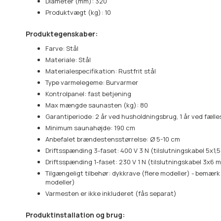
Diameter (mm): 320
Produktvægt (kg): 10
Produktegenskaber:
Farve: Stål
Materiale: Stål
Materialespecifikation: Rustfrit stål
Type varmelegeme: Burvarmer
Kontrolpanel: fast betjening
Max mængde saunasten (kg): 80
Garantiperiode: 2 år ved husholdningsbrug, 1 år ved fæll
Minimum saunahøjde: 190 cm
Anbefalet brændestensstørrelse: Ø 5-10 cm
Driftsspænding 3-faset: 400 V 3 N (tilslutningskabel 5x1,5
Driftsspænding 1-faset: 230 V 1 N (tilslutningskabel 3x6 m
Tilgængeligt tilbehør: dykkrave (flere modeller) - bemæ
modeller)
Varmesten er ikke inkluderet (fås separat)
Produktinstallation og brug: