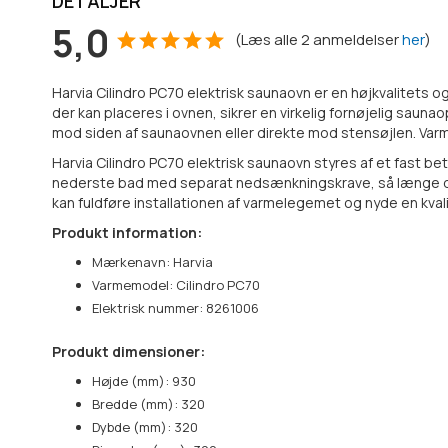
DETALJER
5,0
(
Læs alle
2
anmeldelser
her
)
Harvia Cilindro PC70 elektrisk saunaovn er en højkvalitets
der kan placeres i ovnen, sikrer en virkelig fornøjelig saun
mod siden af saunaovnen eller direkte mod stensøjlen. Varmere
Harvia Cilindro PC70 elektrisk saunaovn styres af et fast b
nederste bad med separat nedsænkningskrave, så længe der
kan fuldføre installationen af varmelegemet og nyde en kval
Produkt information:
Mærkenavn: Harvia
Varmemodel: Cilindro PC70
Elektrisk nummer: 8261006
Produkt dimensioner:
Højde (mm): 930
Bredde (mm): 320
Dybde (mm): 320