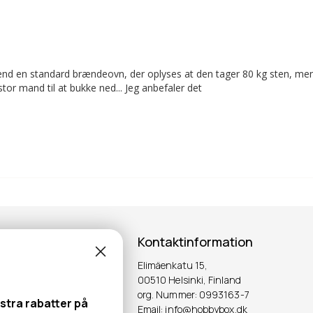
 end en standard brændeovn, der oplyses at den tager 80 kg sten, men
tor mand til at bukke ned... Jeg anbefaler det
Kontaktinformation
Elimäenkatu 15,
ter!
00510 Helsinki, Finland
org. Nummer: 0993163-7
stra rabatter på
Email: info@hobbybox.dk