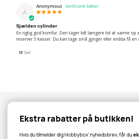
Anonymous
A
Sjælden cylinder
En rigtig god komfur. Den tager lidt længere tid at varme op
reserver 5 kasser. Du kan tage små gynger eller endda få en s
Del
Nyhedsbrev
Ekstra rabatter på butikken!
Abonner for at modtage tilbud og information om nye produk
Hvis du tilmelder dig Hobbybox' nyhedsbrev, får du
ek