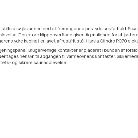
 og stilfuld søjlevarmer med et fremragende pris-ydelsesforhold. S
aoplevelse. Den store klippeoverflade giver dig mulighed for at just
ns ydre kabinet er lavet af rustfrit stål. Harvia Cilindro PC70 elektr
etjeningspanel. Brugervenlige kontakter er placeret i bunden af for
 tages hensyn til adgangen til varmeovnens kontakter. Sikkerhed
itets- og sikrere saunaoplevelse!