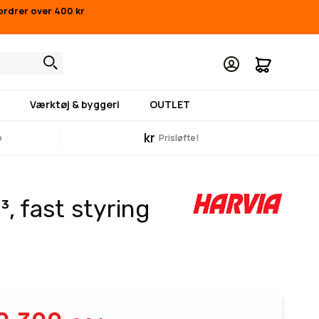
ordrer over 400 kr
Min indk
Værktøj & byggeri
OUTLET
kr
e
Prisløfte!
, fast styring