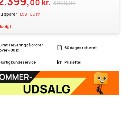
2.399,
00 kr.
3990,00
u sparer:
1.591,00 kr.
solgt
Gratis levering på ordrer
60 dages returret
over 400 kr
kr
Hurtig kundeservice
Prisløfte!