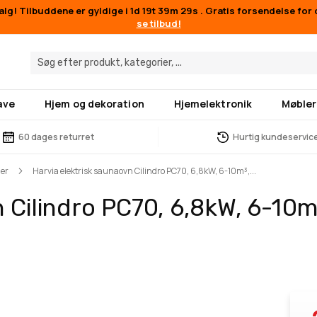
g! Tilbuddene er gyldige i
1d 19t 39m 28s
. Gratis forsendelse for 
se tilbud!
ave
Hjem og dekoration
Hjemelektronik
Møbler
60 dages returret
Hurtig kundeservic
mer
Harvia elektrisk saunaovn Cilindro PC70, 6,8kW, 6-10m³,...
 Cilindro PC70, 6,8kW, 6-10m³