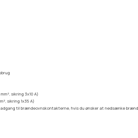
esbrug
 mm², sikring 3x10 A)
m², sikring 1x35 A)
rk adgang til brændeovnskontakterne, hvis du ønsker at nedsænke brænd