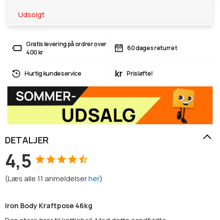
Udsolgt
Gratis levering på ordrer over
60 dages returret
400 kr
kr
Hurtig kundeservice
Prisløfte!
DETALJER
4,5
(
Læs alle
11
anmeldelser
her
)
Iron Body Kraftpose 46kg