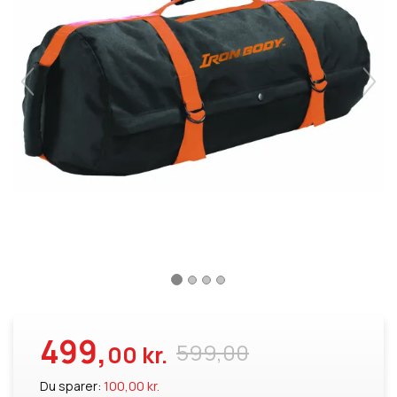
499,
599,00
00 kr.
Du sparer:
100,00 kr.