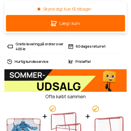
Skynd dig! Kun få tilbage!
Læg i kurv
Gratis levering på ordrer over
60 dages returret
400 kr
kr
Hurtig kundeservice
Prisløfte!
Ofte købt sammen