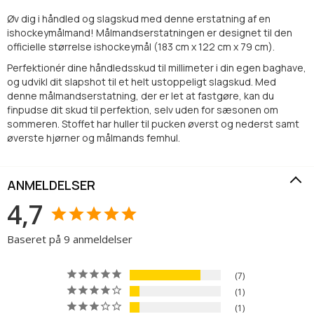
Øv dig i håndled og slagskud med denne erstatning af en
ishockeymålmand! Målmandserstatningen er designet til den
officielle størrelse ishockeymål (183 cm x 122 cm x 79 cm).
Perfektionér dine håndledsskud til millimeter i din egen baghave,
og udvikl dit slapshot til et helt ustoppeligt slagskud. Med
denne målmandserstatning, der er let at fastgøre, kan du
finpudse dit skud til perfektion, selv uden for sæsonen om
sommeren. Stoffet har huller til pucken øverst og nederst samt
øverste hjørner og målmands femhul.
ANMELDELSER
4,7
Baseret på 9 anmeldelser
7
1
1