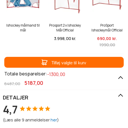
Ishockey målmand til
Prosport 2x Ishockey
ProSport
mål
Mål Official
Ishockeymål Official
3.998,
00 kr.
690,
00 kr.
1990,00
Tilføj valgte til kurv
Totale besparelser:
-1300,00
5187,00
6487,00
DETALJER
4,7
(
Læs alle
9
anmeldelser
her
)