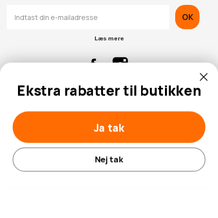
OK
Læs mere
Ekstra rabatter til butikken
Kontaktinformation
Kundeservice
Ja tak
Nej tak
© 2026 Hobbybox.dk