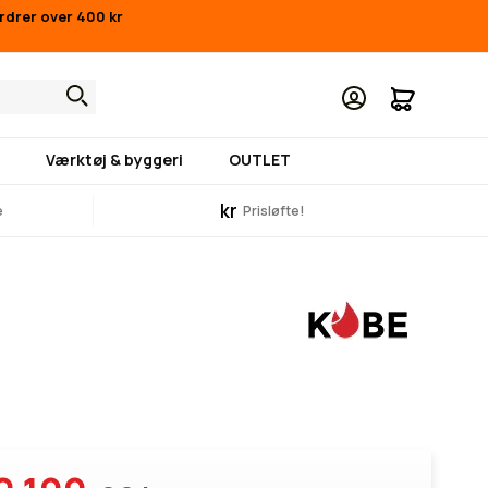
ordrer over 400 kr
Min indk
Værktøj & byggeri
OUTLET
kr
e
Prisløfte!