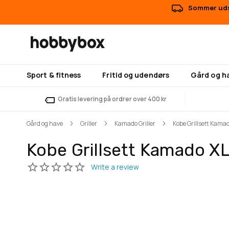
Sommer udsa
Sport & fitness
Fritid og udendørs
Gård og h
Gratis levering på ordrer over 400 kr
Gård og have
Griller
Kamado Griller
Kobe Grillsett Kama
Kobe Grillsett Kamado X
Gå
Gå
til
til