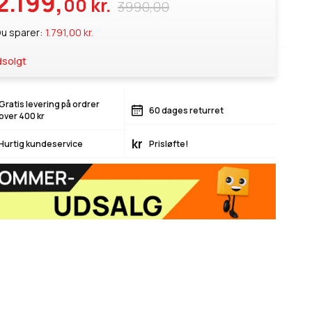
2.199,
00 kr.
3990,00
u sparer:
1.791,00 kr.
solgt
Gratis levering på ordrer
60 dages returret
over 400 kr
kr
Hurtig kundeservice
Prisløfte!