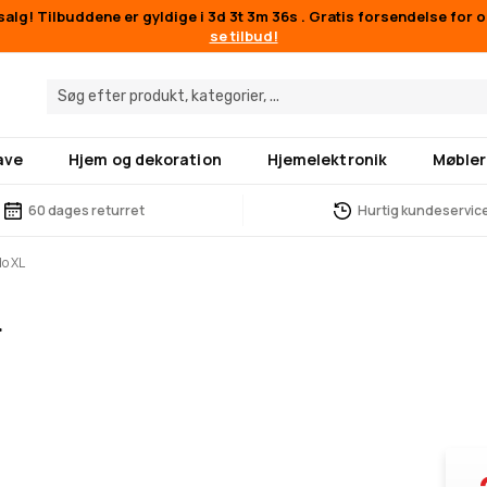
lg! Tilbuddene er gyldige i
3d 3t 3m 36s
. Gratis forsendelse for 
se tilbud!
ave
Hjem og dekoration
Hjemelektronik
Møbler
60 dages returret
Hurtig kundeservic
do XL
L