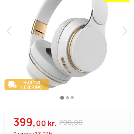
HURTIG
LEVERING
399,
790,00
00 kr.
Du sparer:
391,00 kr.