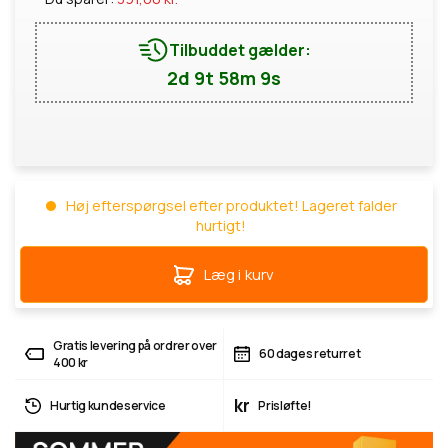
Tilbuddet gælder:
2d 9t 58m 9s
Høj efterspørgsel efter produktet! Lageret falder
hurtigt!
Læg i kurv
Gratis levering på ordrer over
60 dages returret
400 kr
kr
Hurtig kundeservice
Prisløfte!