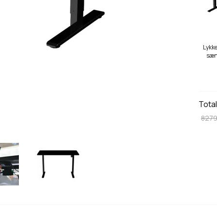
Lykke
sæn
sor
Tota
8279