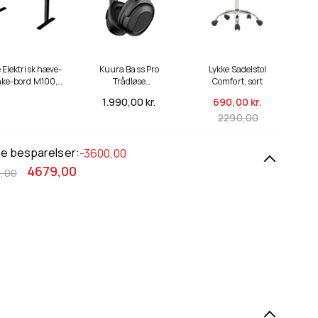
 Elektrisk hæve-
Kuura Bass Pro
Lykke Sadelstol
ke-bord M100,
Trådløse
Comfort, sort
t, 120 x 60 cm
Støjreducerende
1.990,
00 kr.
690,
00 kr.
Høretelefoner
2290,00
le besparelser:
-3600,00
4679,00
,00