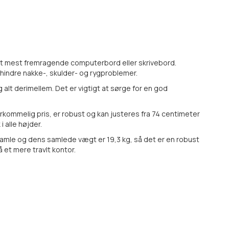
det mest fremragende computerbord eller skrivebord.
orhindre nakke-, skulder- og rygproblemer.
 alt derimellem. Det er vigtigt at sørge for en god
erkommelig pris, er robust og kan justeres fra 74 centimeter
 alle højder.
 samle og dens samlede vægt er 19,3 kg, så det er en robust
 et mere travlt kontor.