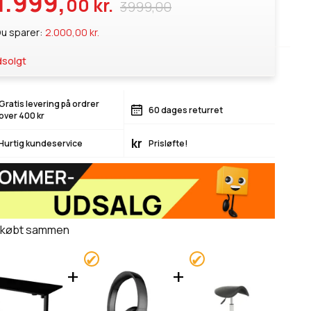
1.999,
00 kr.
3999,00
u sparer:
2.000,00 kr.
solgt
Gratis levering på ordrer
60 dages returret
over 400 kr
kr
Hurtig kundeservice
Prisløfte!
 købt sammen