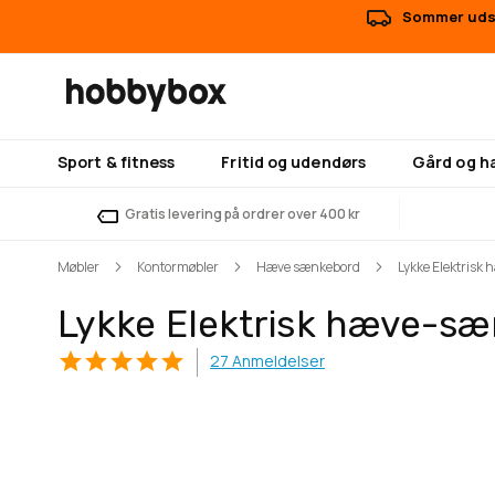
Sommer udsa
Sport & fitness
Fritid og udendørs
Gård og h
Gratis levering på ordrer over 400 kr
Møbler
Kontormøbler
Hæve sænkebord
Lykke Elektrisk
Lykke Elektrisk hæve-sæ
27
Anmeldelser
Gå
Gå
til
til