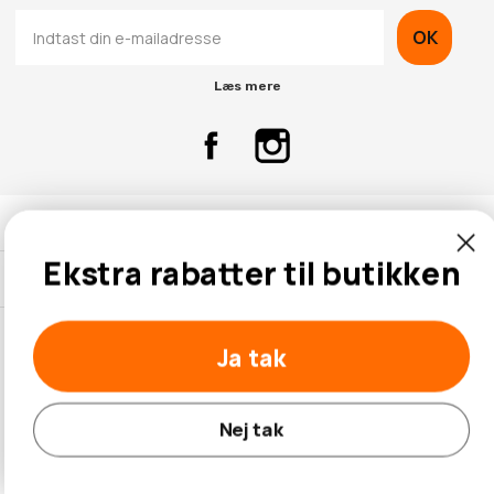
OK
Læs mere
Kontaktinformation
Ekstra rabatter til butikken
Kundeservice
Ja tak
© 2026 Hobbybox.dk
Nej tak