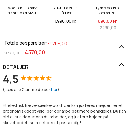
Lykke Elektrisk hæve-
Kuura Bass Pro
Lykke Sadelstol
sænke-bord M200,
Trådløse
Comfort, sort
sort, 120 x 60 cm
Støjreducerende
1.990,
00 kr.
690,
00 kr.
Høretelefoner
2290,00
Totale besparelser:
-5209,00
4570,00
9779,00
DETALJER
4,5
(
Læs alle
2
anmeldelser
her
)
Et elektrisk hæve-sænke-bord, der kan justeres i højden, er et
ergonomisk godt valg, der gør arbejdet mere behageligt. Du kan
stå eller sidde, mens du arbejder, og justere højden på
skrivebordet, som det bedst passer dig!