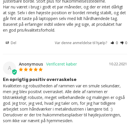
justerbare borde. Stort plus for hukommelsesstederne.

Har nu været i brug i godt et par måneder, og der er intet dårligt 
at sige. Selv i den højeste position er bordet rimelig stabilt, og det 
går fint at taste på laptoppen selv med lidt hårdhændede tag. 
Baseret på erfaringer indtil videre ville jeg sige, at produktet har 
en god pris/kvalitetsforhold.
Del
Var denne anmeldelse til hjælp?
0
0
Anonymous
10.22.2021
A
En oprigtig positiv overraskelse
Kvaliteten og robustheden af ​​rammen var en smule sekundær, 
men jeg blev positivt overrasket. Alle dele af rammen er 
tilstrækkeligt robuste, meget velbehandlede og malingen er også 
god. Jeg tror, ​​jeg ved, hvad jeg taler om, for jeg har tidligere 
arbejdet som håndværker i metalindustrien i længere tid. :) 
Derudover er der tre hukommelsespladser til højdejusteringen, 
som ikke var nævnt på hjemmesiden.