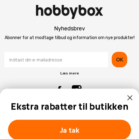
Nyhedsbrev
Abonner for at modtage tilbud og information om nye produkter!
OK
Læs mere
Ekstra rabatter til butikken
Kontaktinformation
Kundeservice
Ja tak