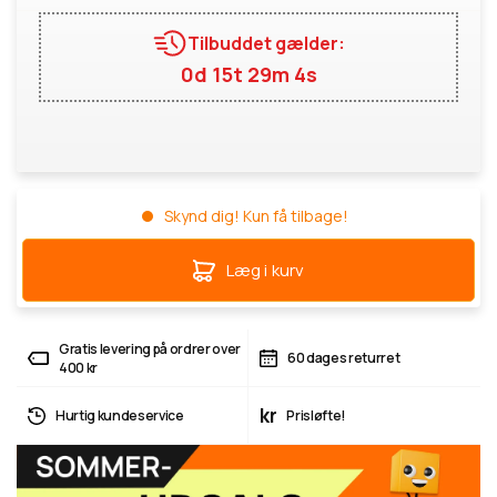
Tilbuddet gælder:
0d 15t 29m 3s
Skynd dig! Kun få tilbage!
Læg i kurv
Gratis levering på ordrer over
60 dages returret
400 kr
kr
Hurtig kundeservice
Prisløfte!