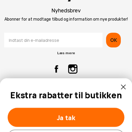
Nyhedsbrev
Abonner for at modtage tilbud og information om nye produkter!
OK
Læs mere
Ekstra rabatter til butikken
Kontaktinformation
Kundeservice
Ja tak
Nej tak