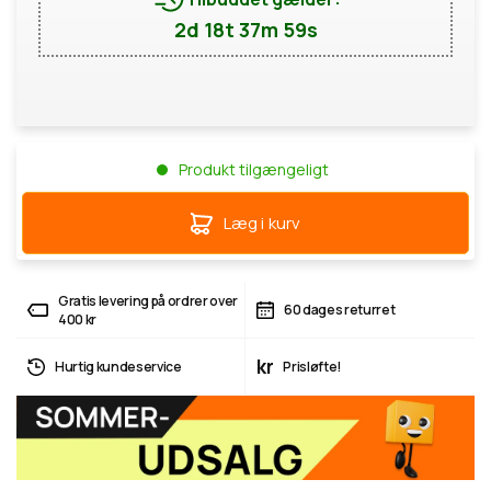
2d 18t 37m 58s
Produkt tilgængeligt
Læg i kurv
Gratis levering på ordrer over
60 dages returret
400 kr
kr
Hurtig kundeservice
Prisløfte!