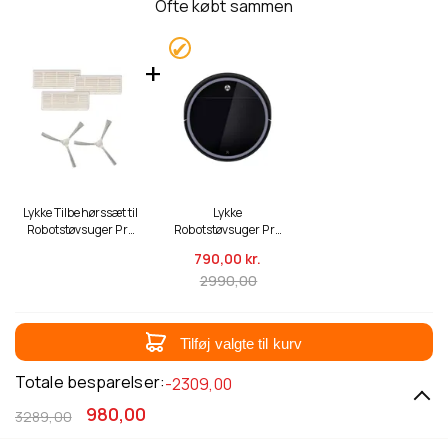
Ofte købt sammen
Lykke Tilbehørssæt til
Lykke
Robotstøvsuger Pro
Robotstøvsuger Pro
1000
1000
790,
00 kr.
2990,00
Tilføj valgte til kurv
Totale besparelser:
-2309,00
980,00
3289,00