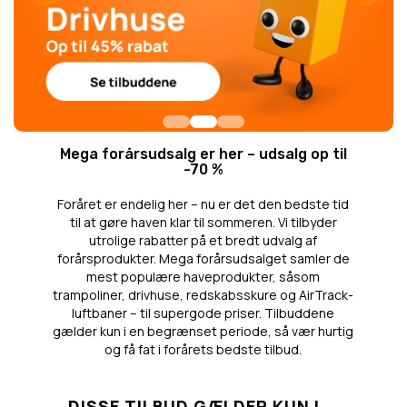
Mega forårsudsalg er her – udsalg op til
-70 %
Foråret er endelig her – nu er det den bedste tid
til at gøre haven klar til sommeren. Vi tilbyder
utrolige rabatter på et bredt udvalg af
forårsprodukter. Mega forårsudsalget samler de
mest populære haveprodukter, såsom
trampoliner, drivhuse, redskabsskure og AirTrack-
luftbaner – til supergode priser. Tilbuddene
gælder kun i en begrænset periode, så vær hurtig
og få fat i forårets bedste tilbud.
DISSE TILBUD GÆLDER KUN I...