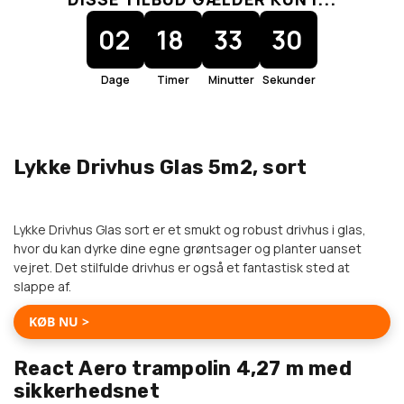
02
18
33
30
Dage
Timer
Minutter
Sekunder
FORÅRETS
Lykke Drivhus Glas 5m2, sort
SUPERDEALS
KAMPANJPRIS! ENDAST
5890 KR
20900 KR
Lykke Drivhus Glas sort er et smukt og robust drivhus i glas,
-15010 KR
hvor du kan dyrke dine egne grøntsager og planter uanset
vejret. Det stilfulde drivhus er også et fantastisk sted at
slappe af.
KØB NU >
React Aero trampolin 4,27 m med
KAMPANJPRIS! ENDAST
sikkerhedsnet
3190 KR
4490 KR