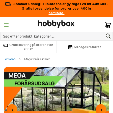
Sommer udsalg! Tilbuddene er gyldige i
2d 18t 33m 30s
.
Gratis forsendelse for ordrer over 400 kr
se tilbud!
M
Gratis levering på ordrer over
60 dages returret
400 kr
Forsiden
Mega forårsudsalg
‹
›