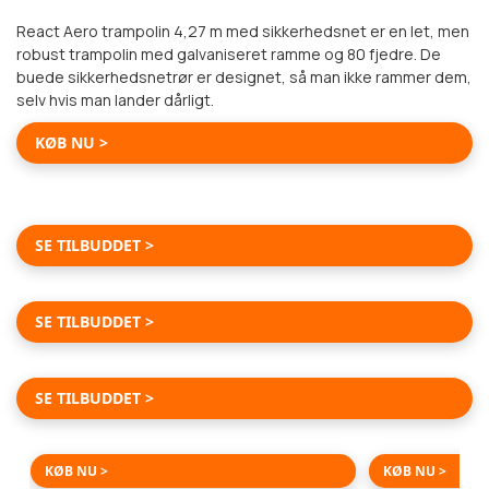
React Aero trampolin 4,27 m med sikkerhedsnet er en let, men
-1300 KR
robust trampolin med galvaniseret ramme og 80 fjedre. De
buede sikkerhedsnetrør er designet, så man ikke rammer dem,
selv hvis man lander dårligt.
KØB NU >
REDSKABSSKUR
FRA 2 490,-
ALT TIL FORÅRET
OP TIL -60%
SE TILBUDDET >
DRIVHUS
FRA 2 490,-
OP TIL -70%
SE TILBUDDET >
HUNDEGÅRD
FRA 2 390,-
OP TIL -35%
SE TILBUDDET >
TREKKER UDENDØRS KATTEGÅRD 2,5X1,5X1,95M
LYKKE DRIVHUS G
NU 3999
NU 6790
-25%
-70%
KØB NU >
KØB NU >