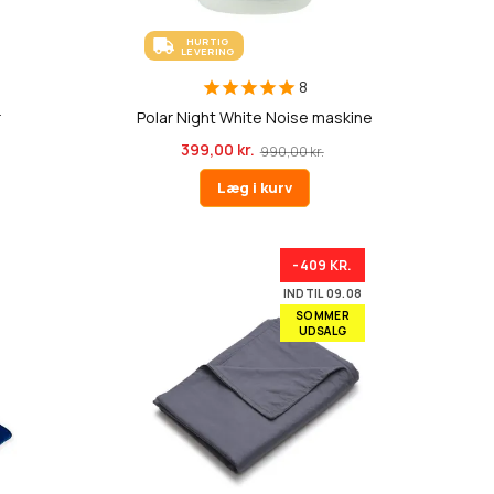
HURTIG
LEVERING
8
r
Polar Night White Noise maskine
399,00 kr.
990,00 kr.
Læg i kurv
-409 KR.
INDTIL 09.08
SOMMER
UDSALG