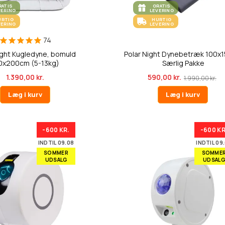
RATIS
GRATIS
VERING
LEVERING
URTIG
HURTIG
VERING
LEVERING
74
ight Kugledyne, bomuld
Polar Night Dynebetræk 100x
0x200cm (5-13kg)
Særlig Pakke
1.390,00 kr.
590,00 kr.
1.990,00 kr.
Læg i kurv
Læg i kurv
-600 KR.
-600 KR
INDTIL 09.08
INDTIL 09
SOMMER
SOMME
UDSALG
UDSALG