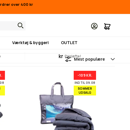
ordrer over 400 kr
Min indk
Værktøj & byggeri
OUTLET
kr
e
Prisløfte!
R.
-109 KR.
.08
INDTIL 09.08
R
SOMMER
UDSALG