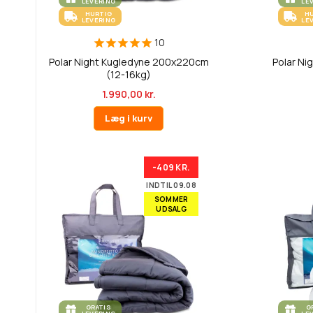
LEVERING
LE
HURTIG
H
LEVERING
LE
10
Polar Night Kugledyne 200x220cm
Polar Ni
(12-16kg)
1.990,00 kr.
Læg i kurv
-409 KR.
INDTIL 09.08
SOMMER
UDSALG
GRATIS
G