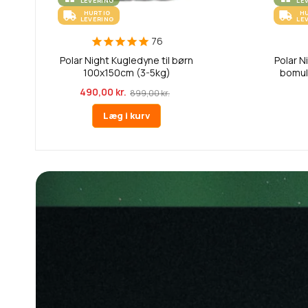
LEVERING
LE
HURTIG
H
LEVERING
LE
76
Polar Night Kugledyne til børn
Polar N
100x150cm (3-5kg)
bomul
490,00 kr.
899,00 kr.
Læg i kurv