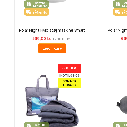
GRATIS
G
LEVERING
LE
HURTIG
H
LEVERING
LE
Polar Night Hvid støj maskine Smart
Polar Nigh
599,00 kr.
699
1.290,00 kr.
Læg i kurv
-900 KR.
INDTIL 09.08
SOMMER
UDSALG
GRATIS
G