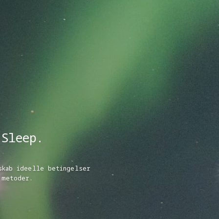
 Sleep.
skab ideelle betingelser
 metoder.