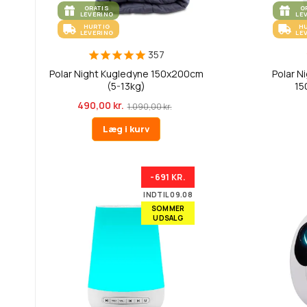
GRATIS
G
LEVERING
LE
HURTIG
H
LEVERING
LE
357
Polar Night Kugledyne 150x200cm
Polar N
(5-13kg)
15
490,00 kr.
1.090,00 kr.
Læg i kurv
-691 KR.
INDTIL 09.08
SOMMER
UDSALG