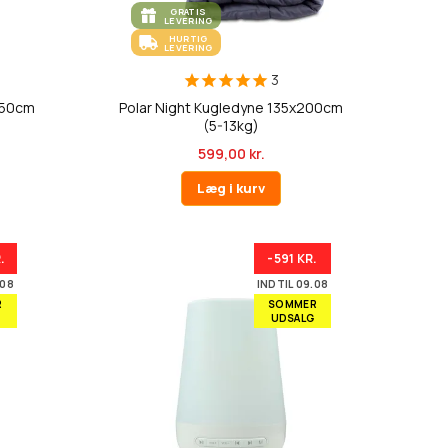
GRATIS
LEVERING
HURTIG
LEVERING
3
150cm
Polar Night Kugledyne 135x200cm
(5-13kg)
599,00 kr.
Læg i kurv
.
-591 KR.
.08
INDTIL 09.08
R
SOMMER
UDSALG