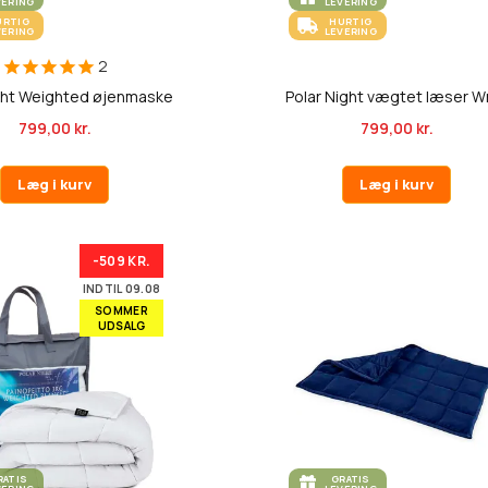
VERING
LEVERING
URTIG
HURTIG
VERING
LEVERING
2
ght Weighted øjenmaske
Polar Night vægtet læser W
799,00 kr.
799,00 kr.
Læg i kurv
Læg i kurv
-509 KR.
INDTIL 09.08
SOMMER
UDSALG
RATIS
GRATIS