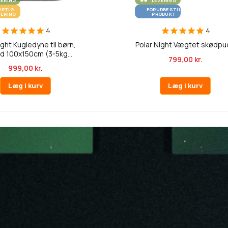
VERING
LEVERING
URTIG
FORUDBESTIL
VERING
PRODUKT
4
4
ight Kugledyne til børn,
Polar Night Vægtet skødp
d 100x150cm (3-5kg...
799,00 kr.
999,00 kr.
Læg i kurv
Læg i kurv