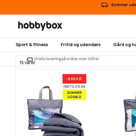
Sommer udsa
Sport & fitness
Fritid og udendørs
Gård og h
Gratis levering på ordrer over 400 kr
15
varer
-600 KR.
INDTIL 09.08
SOMMER
UDSALG