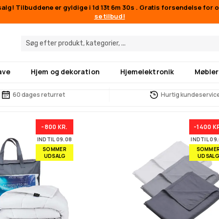
lg! Tilbuddene er gyldige i
1d 13t 6m 27s
. Gratis forsendelse for 
se tilbud!
ave
Hjem og dekoration
Hjemelektronik
Møbler
60 dages returret
Hurtig kundeservic
-800 KR.
-1400 K
INDTIL 09.08
INDTIL 09
SOMMER
SOMME
UDSALG
UDSALG