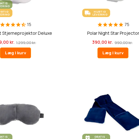
RATIS
VERING
URTIG
HURTIG
VERING
LEVERING
15
75
t Stjerneprojektor Deluxe
Polar Night Star Projecto
,00 kr.
390,00 kr.
1.299,00 kr.
990,00 kr.
Læg i kurv
Læg i kurv
RATIS
GRATIS