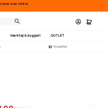
ordrer over 400 kr
Min indk
Værktøj & byggeri
OUTLET
kr
e
Prisløfte!