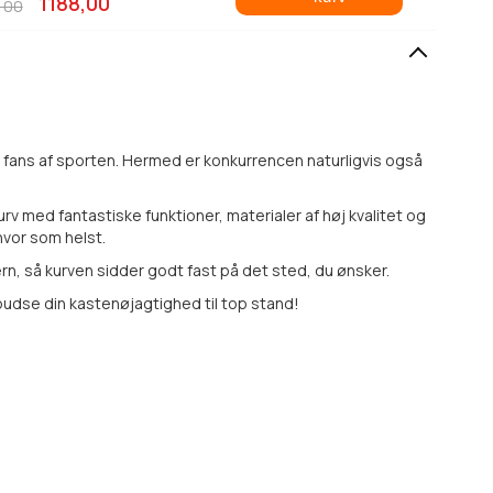
1188,00
,00
af fans af sporten. Hermed er konkurrencen naturligvis også
rv med fantastiske funktioner, materialer af høj kvalitet og
hvor som helst.
rn, så kurven sidder godt fast på det sted, du ønsker.
npudse din kastenøjagtighed til top stand!