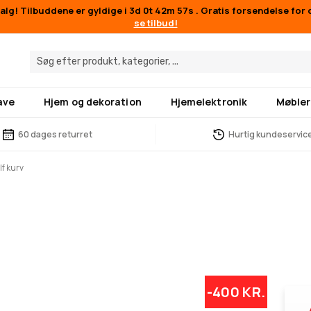
lg! Tilbuddene er gyldige i
3d 0t 42m 56s
. Gratis forsendelse for 
se tilbud!
ave
Hjem og dekoration
Hjemelektronik
Møbler
60 dages returret
Hurtig kundeservic
lf kurv
-400 KR.