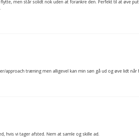
 flytte, men står solidt nok uden at forankre den. Perfekt til at øve pu
.
er/approach træning men alligevel kan min søn gå ud og øve lidt når h
, hvis vi tager afsted. Nem at samle og skille ad.