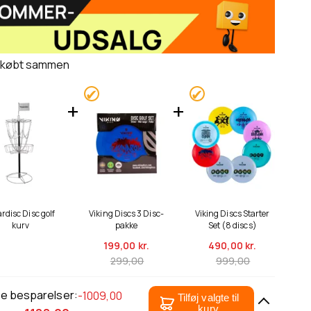
 købt sammen
ardisc Disc golf
Viking Discs 3 Disc-
Viking Discs Starter
kurv
pakke
Set (8 discs)
199,
00 kr.
490,
00 kr.
299,00
999,00
le besparelser:
-1009,00
Tilføj valgte til
kurv