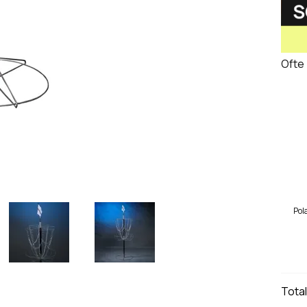
Ofte
Pol
Tota