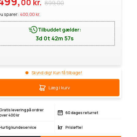
499,
00 kr.
899,00
u sparer:
400,00 kr.
Tilbuddet gælder:
3d 0t 42m 56s
Skynd dig! Kun få tilbage!
Læg i kurv
Gratis levering på ordrer
60 dages returret
over 400 kr
kr
Hurtig kundeservice
Prisløfte!