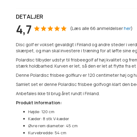
DETALJER
4,7
(
Læs alle
66
anmeldelser
her
)
Disc golf er vokset gevaldigt i Finland og andre steder i ve
skærpet, og man skal investere i træning for at løfte sine e
Polardisc tilbyder udstyr til frisbeegolf af høj kvalitet og 
stærk holdbarhed. Kurven er let, så den er let at flytte fra 
Denne Polardisc frisbee golfkurv er 120 centimeter høj og h
Samlet set er denne Polardisc frisbee golfvogn klart den bed
Anbefales ikke til brug året rundt i Finland.
Produkt information:
Højde: 120 cm
Kæder: 8 stk V-kæder
Øvre rem diameter: 45 cm
Kurvebredde: 54 cm