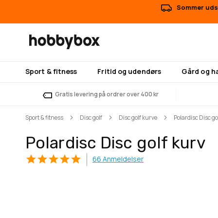
Sommer udsa
Sport & fitness
Fritid og udendørs
Gård og h
Gratis levering på ordrer over 400 kr
Sport & fitness
Disc golf
Disc golf kurve
Polardisc Disc go
Polardisc Disc golf kurv
66
Anmeldelser
Gå
Gå
til
til