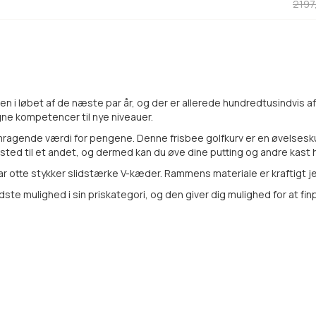
2197
rden i løbet af de næste par år, og der er allerede hundredtusindvis 
gne kompetencer til nye niveauer.
fremragende værdi for pengene. Denne frisbee golfkurv er en øvelsesku
et sted til et andet, og dermed kan du øve dine putting og andre kast 
ar otte stykker slidstærke V-kæder. Rammens materiale er kraftigt je
ste mulighed i sin priskategori, og den giver dig mulighed for at fi