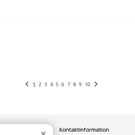
1
2
3
4
5
6
7
8
9
10
Kontaktinformation