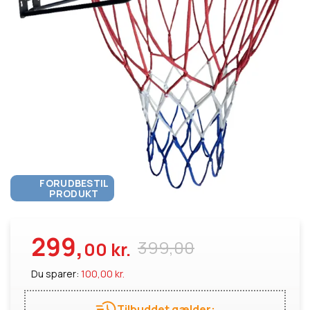
FORUDBESTIL
PRODUKT
299,
399,00
00 kr.
Du sparer:
100,00 kr.
Tilbuddet gælder: