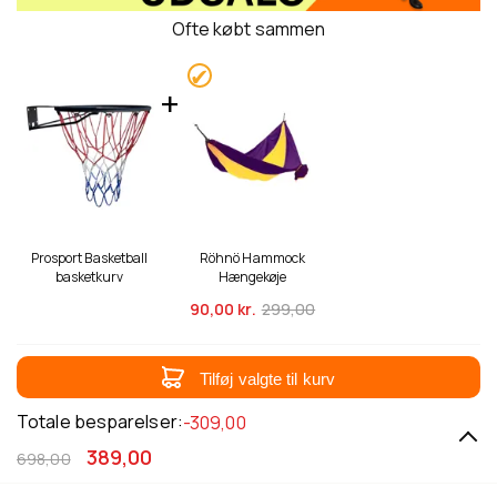
Ofte købt sammen
Prosport Basketball
Röhnö Hammock
basketkurv
Hængekøje
90,
00 kr.
299,00
Tilføj valgte til kurv
Totale besparelser:
-309,00
389,00
698,00