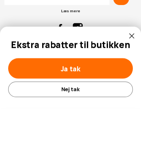
Læs mere
Ekstra rabatter til butikken
Kontaktinformation
Kundeservice
Ja tak
Nej tak
© 2026 Hobbybox.dk