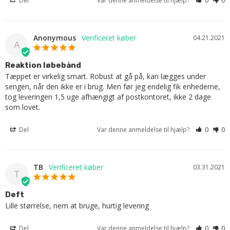
Del
Var denne anmeldelse til hjælp?
0
0
Anonymous
04.21.2021
A
Reaktion løbebånd
Tæppet er virkelig smart. Robust at gå på, kan lægges under 
sengen, når den ikke er i brug. Men før jeg endelig fik enhederne, 
tog leveringen 1,5 uge afhængigt af postkontoret, ikke 2 dage 
som lovet.
Del
Var denne anmeldelse til hjælp?
0
0
TB
03.31.2021
T
Deft
Lille størrelse, nem at bruge, hurtig levering
Del
Var denne anmeldelse til hjælp?
0
0