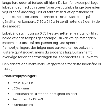
lange ture uden at forlade dit hjem. Du kan for eksempel tage
løbebåndet med ud i stuen foran tv'et og løbe lange ture uden
vejr eller påklædning. Det er fantastisk til at opretholde et
generelt helbred uden at forlade din stue. Størrelsen på
gåmåtten er kompakt (130 x 51,5 x 14 centimeter), så den fylder
ikke meget.
Løbebåndets motor på 0,75 hestekræfter er kraftig nok til at
holde et godt tempo i gangtempo. Du kan vælge mængden
mellem 1-10 km/t, så det passer dig. Ved hjælp af
fjernbetjeningen, der følger med pakken, kan du bekvemt
justere gulvtæppet, mens du sidder på hug. Du kan nemt
overvåge forløbet af træningen fra løbebåndets LCD-skærm.
Den anbefalede maksimale vægtgrænse for dette løbebånd er
100 kg.
Produktoplysninger
:
Effekt: 0,75 Hk
LCD-skærm
Funktioner: tid, distance, hastighed, kalorier
Hastighed: 1 - 10 km/t
Fjernbetjening