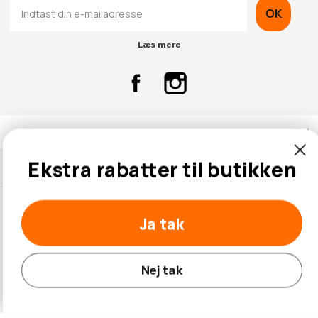
OK
Læs mere
Kontaktinformation
Ekstra rabatter til butikken
Kundeservice
Ja tak
© 2026 Hobbybox.dk
Nej tak