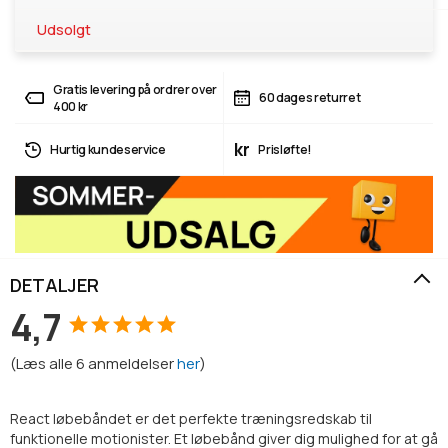
Udsolgt
Gratis levering på ordrer over
60 dages returret
400 kr
kr
Hurtig kundeservice
Prisløfte!
DETALJER
4,7
(
Læs alle
6
anmeldelser
her
)
React løbebåndet er det perfekte træningsredskab til
funktionelle motionister. Et løbebånd giver dig mulighed for at gå