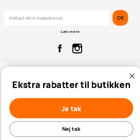
OK
Læs mere
Kontaktinformation
Ekstra rabatter til butikken
Kundeservice
Ja tak
© 2026 Hobbybox.dk
Nej tak