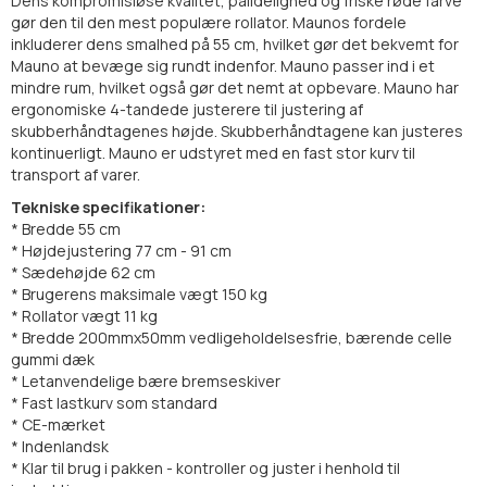
Dens kompromisløse kvalitet, pålidelighed og friske røde farve
gør den til den mest populære rollator. Maunos fordele
inkluderer dens smalhed på 55 cm, hvilket gør det bekvemt for
Mauno at bevæge sig rundt indenfor. Mauno passer ind i et
mindre rum, hvilket også gør det nemt at opbevare. Mauno har
ergonomiske 4-tandede justerere til justering af
skubberhåndtagenes højde. Skubberhåndtagene kan justeres
kontinuerligt. Mauno er udstyret med en fast stor kurv til
transport af varer.
Tekniske specifikationer:
* Bredde 55 cm
* Højdejustering 77 cm - 91 cm
* Sædehøjde 62 cm
* Brugerens maksimale vægt 150 kg
* Rollator vægt 11 kg
* Bredde 200mmx50mm vedligeholdelsesfrie, bærende celle
gummi dæk
* Letanvendelige bære bremseskiver
* Fast lastkurv som standard
* CE-mærket
* Indenlandsk
* Klar til brug i pakken - kontroller og juster i henhold til