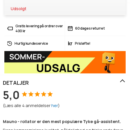
Udsolgt
Gratis levering på ordrer over
60 dages returret
400 kr
kr
Hurtig kundeservice
Prisløfte!
DETALJER
5,0
(
Læs alle
4
anmeldelser
her
)
Mauno - rollator er den mest populære Tyke gå-assistent.