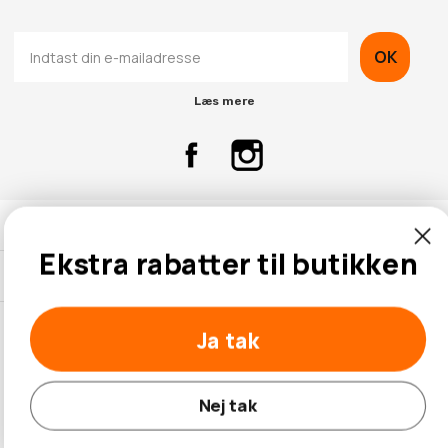
OK
Læs mere
Kontaktinformation
Ekstra rabatter til butikken
Kundeservice
Ja tak
© 2026 Hobbybox.dk
Nej tak