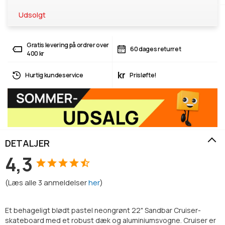
Udsolgt
Gratis levering på ordrer over
60 dages returret
400 kr
kr
Hurtig kundeservice
Prisløfte!
DETALJER
4,3
(
Læs alle
3
anmeldelser
her
)
Et behageligt blødt pastel neongrønt 22" Sandbar Cruiser-
skateboard med et robust dæk og aluminiumsvogne. Cruiser er