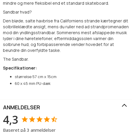
mindre og mere fleksibel end et standard skateboard.
Sandbar hvad?
Den bløde, salte havbrise fra Californiens strande kærtegner dit
solbrilleklædte ansigt, mens du ruller ned ad strandpromenaden
mod din yndlingsstrandbar. Sommerens mest afslappede musik
lyder i dine høretelefoner, eftermiddagssolen varmer din
solbrune hud, og forbipasserende vender hovedet for at
beundre din overfyldte taske.
The Sandbar.
Specifikationer:
størrelse 57 cm x 15cm
60 x 45 mm PU-dæk
ANMELDELSER
4,3
Baseret på 3 anmeldelser