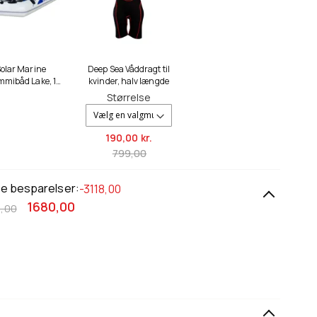
olar Marine
Deep Sea Våddragt til
mibåd Lake, 1
kvinder, halv længde
Person
Størrelse
190,
00 kr.
799,00
le besparelser:
-3118,00
1680,00
,00