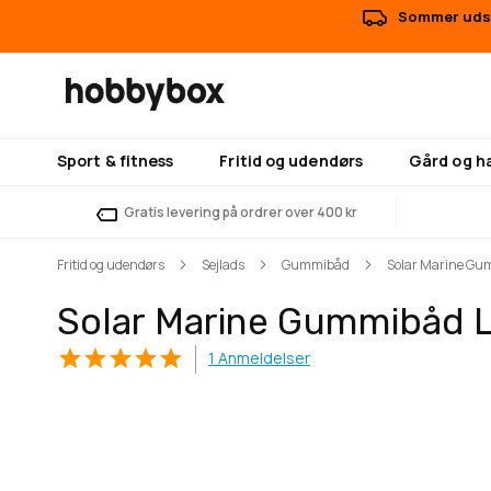
Sommer udsa
Sport & fitness
Fritid og udendørs
Gård og h
Gratis levering på ordrer over 400 kr
Fritid og udendørs
Sejlads
Gummibåd
Solar Marine Gum
Solar Marine Gummibåd L
1
Anmeldelser
Gå
Gå
til
til