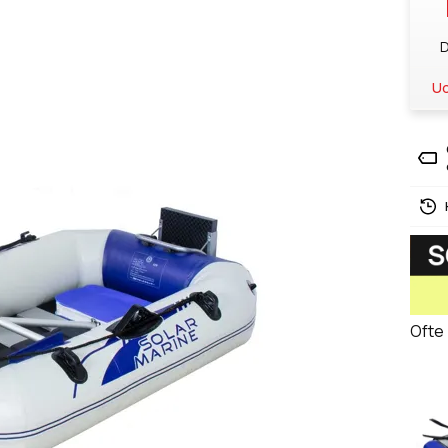
D
Ud
Ofte