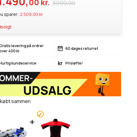
1.490,
00 kr.
3999,00
u sparer:
2.509,00 kr.
solgt
Gratis levering på ordrer
60 dages returret
over 400 kr
kr
Hurtig kundeservice
Prisløfte!
 købt sammen