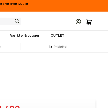
ordrer over 400 kr
Min indk
Værktøj & byggeri
OUTLET
kr
e
Prisløfte!