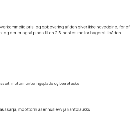
 overkommelig pris, og opbevaring af den giver ikke hovedpine, for 
 og der er også plads til en 2,5-hestes motor bagerst i båden.
onssæt, motormonteringsplade og bæretaske
jaussarja, moottorin asennuslevy ja kantolaukku