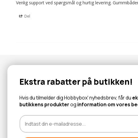
Venlig support ved spørgsmål og hurtig levering. Gummibåden
Del
Nyhedsbrev
Ekstra rabatter på butikken!
Abonner for at modtage tilbud og information om nye produk
Hvis du tilmelder dig Hobbybox' nyhedsbrev, får du
ek
butikkens produkter
og
information om vores bed
Læs mere