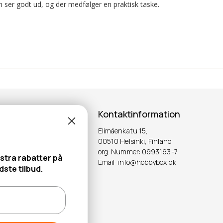
 ser godt ud, og der medfølger en praktisk taske.
Kontaktinformation
Elimäenkatu 15,
ter!
00510 Helsinki, Finland
org. Nummer: 0993163-7
stra rabatter på
Email: info@hobbybox.dk
OK
ste tilbud.