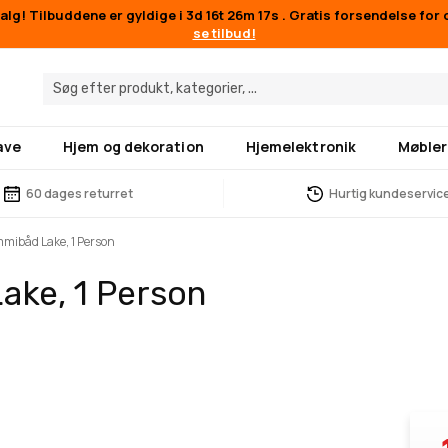
lg! Tilbuddene er gyldige i
3d 16t 26m 17s
. Gratis forsendelse for 
se tilbud!
ave
Hjem og dekoration
Hjemelektronik
Møbler
60 dages returret
Hurtig kundeservic
mibåd Lake, 1 Person
ake, 1 Person