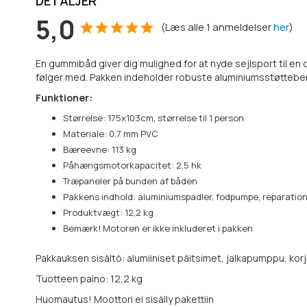
DETALJER
5,0
(
Læs alle
1
anmeldelser
her
)
En gummibåd giver dig mulighed for at nyde sejlsport til en
følger med. Pakken indeholder robuste aluminiumsstøtteben,
Funktioner:
Størrelse: 175x103cm, størrelse til 1 person
Materiale: 0,7 mm PVC
Bæreevne: 113 kg
Påhængsmotorkapacitet: 2,5 hk
Træpaneler på bunden af båden
Pakkens indhold: aluminiumspadler, fodpumpe, reparati
Produktvægt: 12,2 kg
Bemærk! Motoren er ikke inkluderet i pakken
Pakkauksen sisältö: alumiiniset päitsimet, jalkapumppu, kor
Tuotteen paino: 12,2 kg
Huomautus! Moottori ei sisälly pakettiin