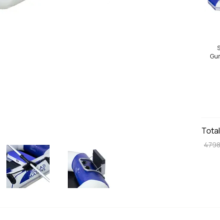
S
Gum
Tota
4798