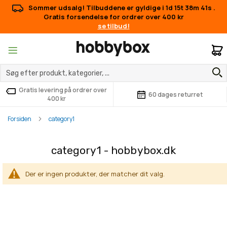
Sommer udsalg! Tilbuddene er gyldige i
1d 15t 38m 41s
.
Gratis forsendelse for ordrer over 400 kr
se tilbud!
M
Gratis levering på ordrer over
60 dages returret
400 kr
Forsiden
category1
category1 - hobbybox.dk
Der er ingen produkter, der matcher dit valg.