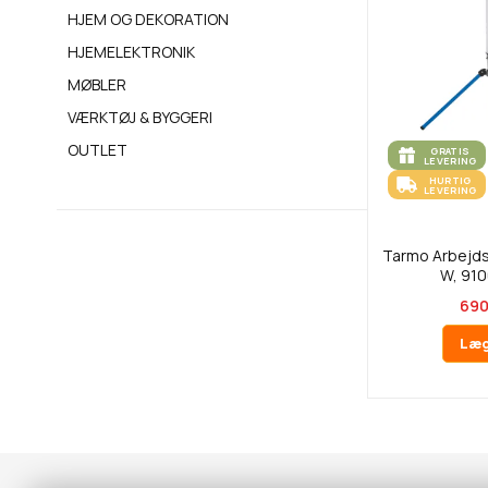
HJEM OG DEKORATION
HJEMELEKTRONIK
MØBLER
VÆRKTØJ & BYGGERI
OUTLET
GRATIS
LEVERING
HURTIG
LEVERING
Tarmo Arbejds
W, 910
690
Læg