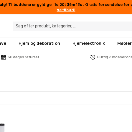
g! Tilbuddene er gyldige i
1d 20t 36m 13s
. Gratis forsendelse for 
se tilbud!
ave
Hjem og dekoration
Hjemelektronik
Møbler
60 dages returret
Hurtig kundeservic