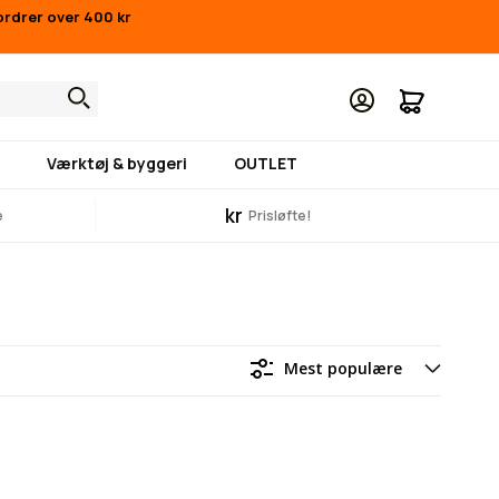
ordrer over 400 kr
Min indk
Værktøj & byggeri
OUTLET
kr
e
Prisløfte!