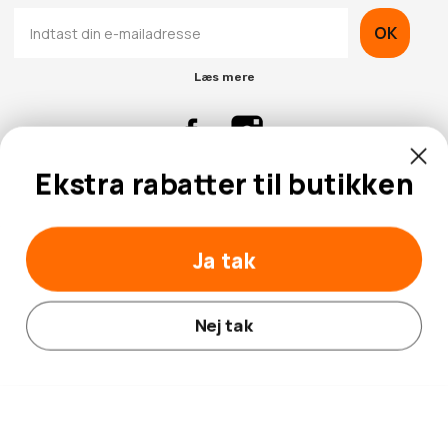
OK
Læs mere
Ekstra rabatter til butikken
Kontaktinformation
Kundeservice
Ja tak
Nej tak
© 2026 Hobbybox.dk