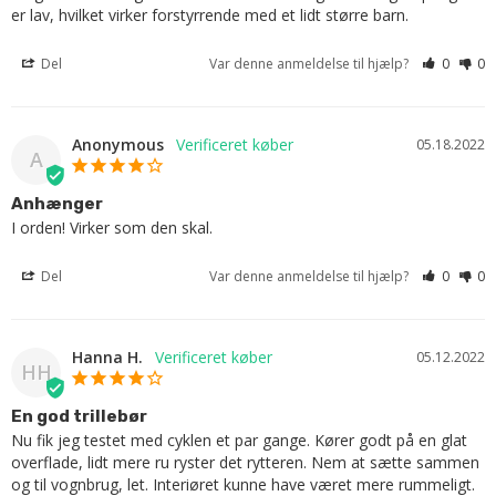
er lav, hvilket virker forstyrrende med et lidt større barn.
Del
Var denne anmeldelse til hjælp?
0
0
Anonymous
05.18.2022
A
Anhænger
I orden! Virker som den skal.
Del
Var denne anmeldelse til hjælp?
0
0
Hanna H.
05.12.2022
HH
En god trillebør
Nu fik jeg testet med cyklen et par gange. Kører godt på en glat 
overflade, lidt mere ru ryster det rytteren. Nem at sætte sammen 
og til vognbrug, let. Interiøret kunne have været mere rummeligt.